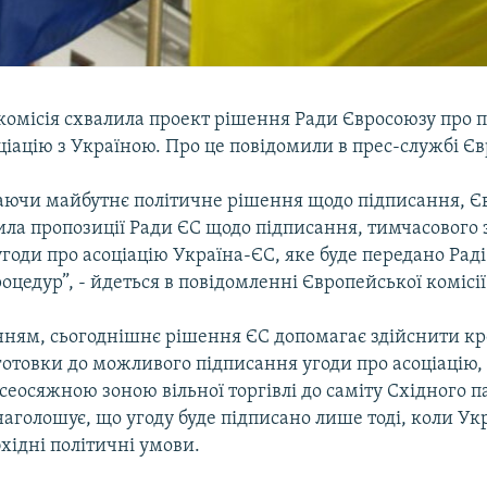
комісія схвалила проект рішення Ради Євросоюзу про 
ціацію з Україною. Про це повідомили в прес-службі Єв
аючи майбутнє політичне рішення щодо підписання, Є
ила пропозиції Ради ЄС щодо підписання, тимчасового
годи про асоціацію Україна-ЄС, яке буде передано Раді
цедур”, - йдеться в повідомленні Європейської комісії
нням, сьогоднішнє рішення ЄС допомагає здійснити кр
готовки до можливого підписання угоди про асоціацію,
сеосяжною зоною вільної торгівлі до саміту Східного п
наголошує, що угоду буде підписано лише тоді, коли Ук
хідні політичні умови.