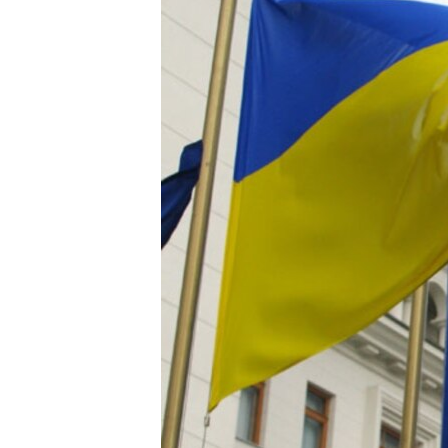
ВІДЕОУРОКИ «ELIFBE»
СВІДЧЕННЯ ОКУПАЦІЇ
УКРАЇНСЬКА ПРОБЛЕМА КРИМУ
ІНФОГРАФІКА