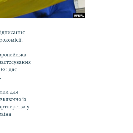
підписання
рокомісії.
вропейська
 застосування
 ЄС для
.
оки для
 включно із
артнерства у
раїна