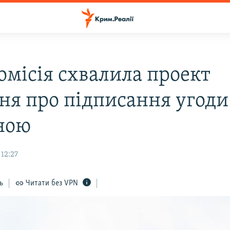
омісія схвалила проект
ня про підписання угоди
ною
 12:27
ь
Читати без VPN