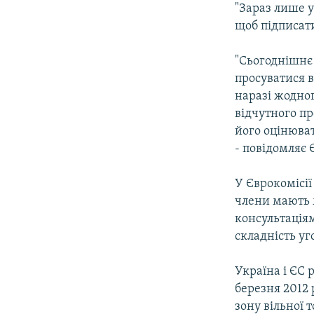
"Зараз лише 
щоб підписати
"Сьогоднішнє
просуватися 
наразі жодног
відчутного пр
його оцінюват
- повідомляє 
У Єврокомісії
члени мають м
консультація
складність уг
Україна і ЄС 
березня 2012 
зону вільної т