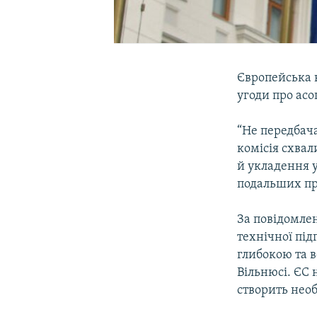
Європейська 
угоди про асо
“Не передбач
комісія схвал
й укладення у
подальших про
За повідомле
технічної під
глибокою та в
Вільнюсі. ЄС 
створить необ