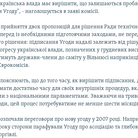
українська влада має вирішити, що залишаються пробле
 Угоду", - наголошується в заяві комісії.
 прийняття двох пропозицій для рішення Ради технічн
вперед із необхідними підготовчими заходами, не пер
о рішення: підписання Угоди надалі залежить від рішу
огресу української влади, позначених у грудневих вис
имуть держави-члени до саміту у Вільнюсі наприкінці 
Єврокомісія.
 пояснюють, що до того часу, як вирішити підписання,
ати достатньо часу для своїх внутрішніх процедур, в
ми з національними парламентами. Зважаючи на трива
оди, цей процес потребуватиме не менше шести місяці
розпочали переговори про нову угоду у 2007 році. Напр
року сторони парафували Угоду про асоціацію та глибок
оргівлі.