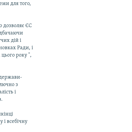
ми для того,
о дозволяє ЄС
едбачаючи
чих дій і
новках Ради, і
цього року ",
 держави-
ключно з
лість і
в.
икінці
у і всебічну