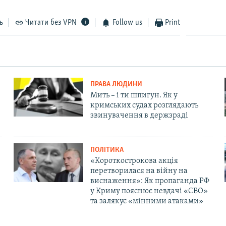
ь
Читати без VPN
Follow us
Print
ПРАВА ЛЮДИНИ
Мить – і ти шпигун. Як у
кримських судах розглядають
звинувачення в держзраді
ПОЛІТИКА
«Короткострокова акція
перетворилася на війну на
виснаження»: Як пропаганда РФ
у Криму пояснює невдачі «СВО»
та залякує «мінними атаками»