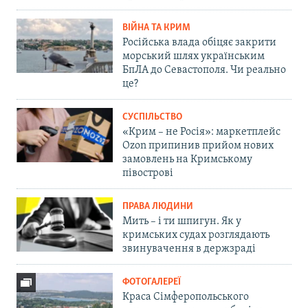
ВІЙНА ТА КРИМ
Російська влада обіцяє закрити
морський шлях українським
БпЛА до Севастополя. Чи реально
це?
СУСПІЛЬСТВО
«Крим – не Росія»: маркетплейс
Ozon припинив прийом нових
замовлень на Кримському
півострові
ПРАВА ЛЮДИНИ
Мить – і ти шпигун. Як у
кримських судах розглядають
звинувачення в держзраді
ФОТОГАЛЕРЕЇ
Краса Сімферопольського