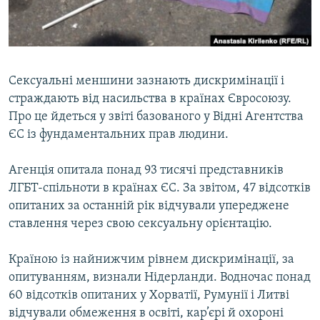
ВІДЕОУРОКИ «ELIFBE»
Русский
СВІДЧЕННЯ ОКУПАЦІЇ
Qırımtatar
УКРАЇНСЬКА ПРОБЛЕМА КРИМУ
Сексуальні меншини зазнають дискримінації і
ДОЛУЧАЙСЯ!
ІНФОГРАФІКА
страждають від насильства в країнах Євросоюзу.
Про це йдеться у звіті базованого у Відні Агентства
ЄС із фундаментальних прав людини.
Усі сайти RFE/RL
Агенція опитала понад 93 тисячі представників
ЛГБТ-спільноти в країнах ЄС. За звітом, 47 відсотків
опитаних за останній рік відчували упереджене
ставлення через свою сексуальну орієнтацію.
Країною із найнижчим рівнем дискримінації, за
опитуванням, визнали Нідерланди. Водночас понад
60 відсотків опитаних у Хорватії, Румунії і Литві
відчували обмеження в освіті, кар’єрі й охороні