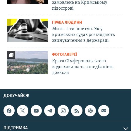
замовлень на Кримському
півострові
ПРАВА ЛЮДИНИ
Мить – і ти шпигун. Як у
кримських судах розглядають
звинувачення в держзраді
ФОТОГАЛЕРЕЇ
Краса Сімферопольського
водосховища та занедбаність
довкола
ДОЛУЧАЙСЯ!
ПІДТРИМКА