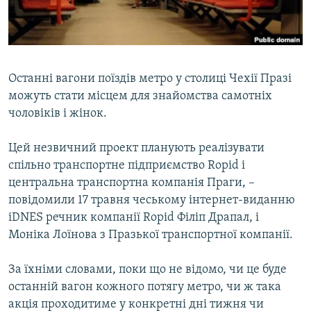
ВІДЕОУРОКИ «ELIFBE»
Русский
СВІДЧЕННЯ ОКУПАЦІЇ
Qırımtatar
УКРАЇНСЬКА ПРОБЛЕМА КРИМУ
Останні вагони поїздів метро у столиці Чехії Празі
ДОЛУЧАЙСЯ!
ІНФОГРАФІКА
можуть стати місцем для знайомства самотніх
чоловіків і жінок.
Цей незвичний проект планують реалізувати
Усі сайти RFE/RL
спільно транспортне підприємство Ropid і
центральна транспортна компанія Праги, –
повідомили 17 травня чеському інтернет-виданню
іDNES речник компанії Ropid Філіп Драпал, і
Моніка Лоїнова з Празької транспортної компанії.
За їхніми словами, поки що не відомо, чи це буде
останній вагон кожного потягу метро, чи ж така
акція проходитиме у конкретні дні тижня чи