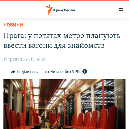
Доступність
посилання
Перейти
НОВИНИ
до
НОВИНИ
Прага: у потягах метро планують
основного
ВОДА.КРИМ
матеріалу
ввести вагони для знайомств
ВІДЕО ТА ФОТО
Перейти
до
17 травень 2013, 16:20
ПОЛІТИКА
основної
БЛОГИ
Поділитись
Читати без VPN
навігації
Перейти
ПОГЛЯД
до
ІНТЕРВ'Ю
пошуку
ВСЕ ЗА ДЕНЬ
СПЕЦПРОЕКТИ
ЯК ОБІЙТИ БЛОКУВАННЯ
ДЕПОРТАЦІЯ