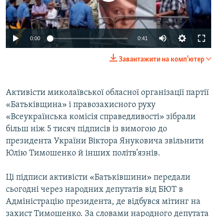
ВІДЕОУРОКИ «ELIFBE»
Русский
СВІДЧЕННЯ ОКУПАЦІЇ
Qırımtatar
0:00
0:41
УКРАЇНСЬКА ПРОБЛЕМА КРИМУ
Завантажити на комп'ютер
ДОЛУЧАЙСЯ!
ІНФОГРАФІКА
Активісти миколаївської обласної організації партії
«Батьківщина» і правозахисного руху
Усі сайти RFE/RL
«Всеукраїнська комісія справедливості» зібрали
більш ніж 5 тисяч підписів із вимогою до
президента України Віктора Януковича звільнити
Юлію Тимошенко й інших політв’язнів.
Ці підписи активісти «Батьківшини» передали
сьогодні через народних депутатів від БЮТ в
Адміністрацію президента, де відбувся мітинг на
захист Тимошенко. За словами народного депутата