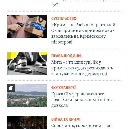
це?
СУСПІЛЬСТВО
«Крим – не Росія»: маркетплейс
Ozon припинив прийом нових
замовлень на Кримському
півострові
ПРАВА ЛЮДИНИ
Мить – і ти шпигун. Як у
кримських судах розглядають
звинувачення в держзраді
ФОТОГАЛЕРЕЇ
Краса Сімферопольського
водосховища та занедбаність
довкола
ВІЙНА ТА КРИМ
Сорок днів, сорок ночей. Про