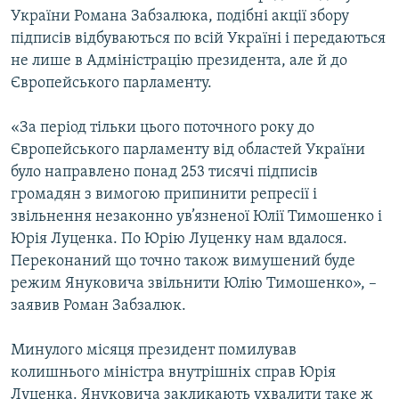
України Романа Забзалюка, подібні акції збору
підписів відбуваються по всій Україні і передаються
не лише в Адміністрацію президента, але й до
Європейського парламенту.
«За період тільки цього поточного року до
Європейського парламенту від областей України
було направлено понад 253 тисячі підписів
громадян з вимогою припинити репресії і
звільнення незаконно ув’язненої Юлії Тимошенко і
Юрія Луценка. По Юрію Луценку нам вдалося.
Переконаний що точно також вимушений буде
режим Януковича звільнити Юлію Тимошенко», –
заявив Роман Забзалюк.
Минулого місяця президент помилував
колишнього міністра внутрішніх справ Юрія
Луценка. Януковича закликають ухвалити таке ж