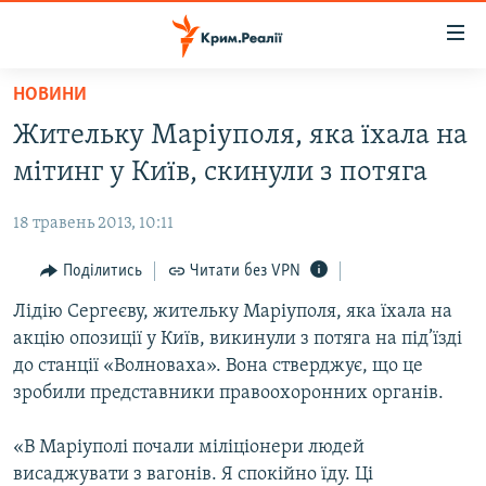
Доступність
посилання
Перейти
НОВИНИ
до
НОВИНИ
Жительку Маріуполя, яка їхала на
основного
ВОДА.КРИМ
матеріалу
мітинг у Київ, скинули з потяга
ВІДЕО ТА ФОТО
Перейти
до
18 травень 2013, 10:11
ПОЛІТИКА
основної
БЛОГИ
Поділитись
Читати без VPN
навігації
Перейти
ПОГЛЯД
Лідію Сергеєву, жительку Маріуполя, яка їхала на
до
акцію опозиції у Київ, викинули з потяга на під’їзді
ІНТЕРВ'Ю
пошуку
до станції «Волноваха». Вона стверджує, що це
ВСЕ ЗА ДЕНЬ
зробили представники правоохоронних органів.
СПЕЦПРОЕКТИ
«В Маріуполі почали міліціонери людей
ЯК ОБІЙТИ БЛОКУВАННЯ
ДЕПОРТАЦІЯ
висаджувати з вагонів. Я спокійно їду. Ці