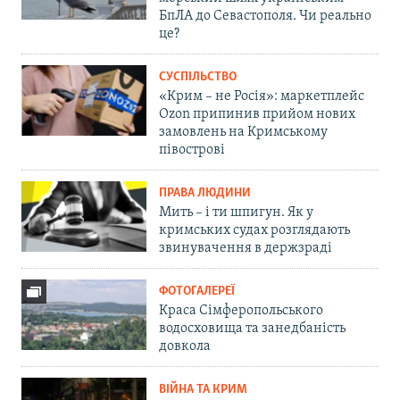
БпЛА до Севастополя. Чи реально
це?
СУСПІЛЬСТВО
«Крим – не Росія»: маркетплейс
Ozon припинив прийом нових
замовлень на Кримському
півострові
ПРАВА ЛЮДИНИ
Мить – і ти шпигун. Як у
кримських судах розглядають
звинувачення в держзраді
ФОТОГАЛЕРЕЇ
Краса Сімферопольського
водосховища та занедбаність
довкола
ВІЙНА ТА КРИМ