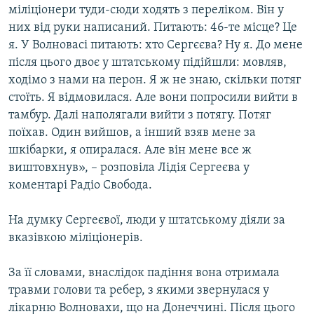
міліціонери туди-сюди ходять з переліком. Він у
ВІДЕОУРОКИ «ELIFBE»
Русский
них від руки написаний. Питають: 46-те місце? Це
СВІДЧЕННЯ ОКУПАЦІЇ
я. У Волновасі питають: хто Сергєєва? Ну я. До мене
Qırımtatar
після цього двоє у штатському підійшли: мовляв,
УКРАЇНСЬКА ПРОБЛЕМА КРИМУ
ходімо з нами на перон. Я ж не знаю, скільки потяг
ДОЛУЧАЙСЯ!
ІНФОГРАФІКА
стоїть. Я відмовилася. Але вони попросили вийти в
тамбур. Далі наполягали вийти з потягу. Потяг
поїхав. Один вийшов, а інший взяв мене за
шкібарки, я опиралася. Але він мене все ж
Усі сайти RFE/RL
виштовхнув», – розповіла Лідія Сергеєва у
коментарі Радіо Свобода.
На думку Сергеєвої, люди у штатському діяли за
вказівкою міліціонерів.
За її словами, внаслідок падіння вона отримала
травми голови та ребер, з якими звернулася у
лікарню Волновахи, що на Донеччині. Після цього