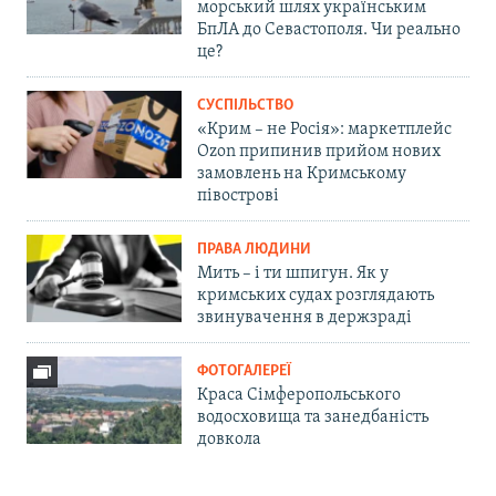
морський шлях українським
БпЛА до Севастополя. Чи реально
це?
СУСПІЛЬСТВО
«Крим – не Росія»: маркетплейс
Ozon припинив прийом нових
замовлень на Кримському
півострові
ПРАВА ЛЮДИНИ
Мить – і ти шпигун. Як у
кримських судах розглядають
звинувачення в держзраді
ФОТОГАЛЕРЕЇ
Краса Сімферопольського
водосховища та занедбаність
довкола