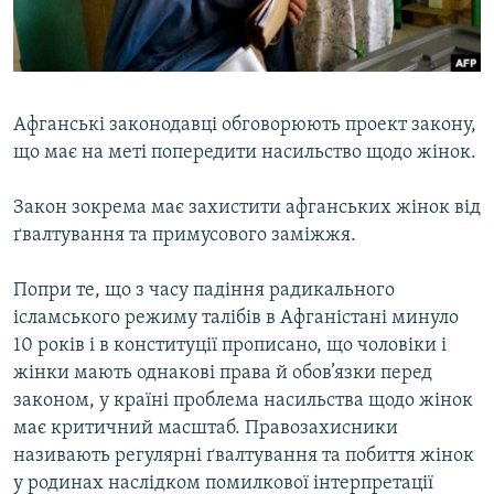
ВІДЕОУРОКИ «ELIFBE»
Русский
СВІДЧЕННЯ ОКУПАЦІЇ
Qırımtatar
УКРАЇНСЬКА ПРОБЛЕМА КРИМУ
Афганські законодавці обговорюють проект закону,
ДОЛУЧАЙСЯ!
ІНФОГРАФІКА
що має на меті попередити насильство щодо жінок.
Закон зокрема має захистити афганських жінок від
ґвалтування та примусового заміжжя.
Усі сайти RFE/RL
Попри те, що з часу падіння радикального
ісламського режиму талібів в Афганістані минуло
10 років і в конституції прописано, що чоловіки і
жінки мають однакові права й обов’язки перед
законом, у країні проблема насильства щодо жінок
має критичний масштаб. Правозахисники
називають регулярні ґвалтування та побиття жінок
у родинах наслідком помилкової інтерпретації