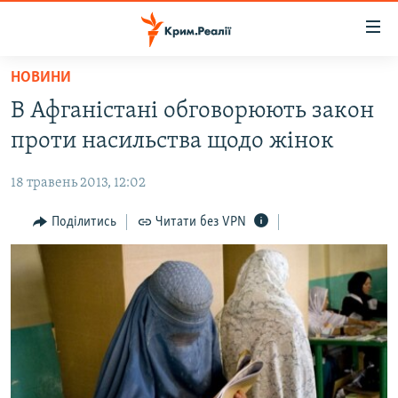
Доступність
посилання
Перейти
НОВИНИ
до
НОВИНИ
В Афганістані обговорюють закон
основного
ВОДА.КРИМ
матеріалу
проти насильства щодо жінок
ВІДЕО ТА ФОТО
Перейти
до
18 травень 2013, 12:02
ПОЛІТИКА
основної
БЛОГИ
Поділитись
Читати без VPN
навігації
Перейти
ПОГЛЯД
до
ІНТЕРВ'Ю
пошуку
ВСЕ ЗА ДЕНЬ
СПЕЦПРОЕКТИ
ЯК ОБІЙТИ БЛОКУВАННЯ
ДЕПОРТАЦІЯ