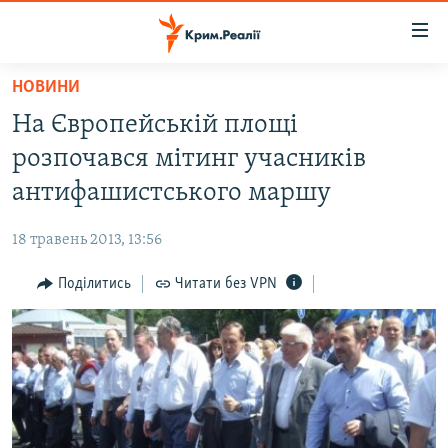
Доступність
посилання
Перейти
НОВИНИ
до
НОВИНИ
На Європейській площі
основного
ВОДА.КРИМ
матеріалу
розпочався мітинг учасників
ВІДЕО ТА ФОТО
Перейти
антифашистського маршу
до
ПОЛІТИКА
основної
18 травень 2013, 13:56
БЛОГИ
навігації
Перейти
Поділитись
Читати без VPN
ПОГЛЯД
до
ІНТЕРВ'Ю
пошуку
ВСЕ ЗА ДЕНЬ
СПЕЦПРОЕКТИ
ЯК ОБІЙТИ БЛОКУВАННЯ
ДЕПОРТАЦІЯ