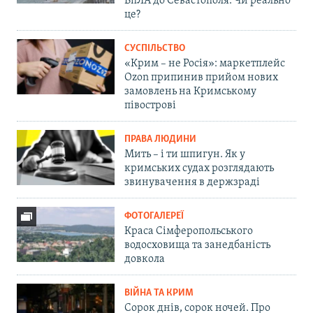
БпЛА до Севастополя. Чи реально
це?
СУСПІЛЬСТВО
«Крим – не Росія»: маркетплейс
Ozon припинив прийом нових
замовлень на Кримському
півострові
ПРАВА ЛЮДИНИ
Мить – і ти шпигун. Як у
кримських судах розглядають
звинувачення в держзраді
ФОТОГАЛЕРЕЇ
Краса Сімферопольського
водосховища та занедбаність
довкола
ВІЙНА ТА КРИМ
Сорок днів, сорок ночей. Про