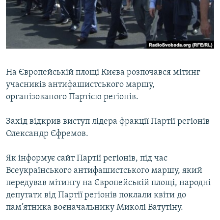
ВІДЕОУРОКИ «ELIFBE»
Русский
СВІДЧЕННЯ ОКУПАЦІЇ
Qırımtatar
УКРАЇНСЬКА ПРОБЛЕМА КРИМУ
ДОЛУЧАЙСЯ!
ІНФОГРАФІКА
На Європейській площі Києва розпочався мітинг
учасників антифашистського маршу,
організованого Партією регіонів.
Усі сайти RFE/RL
Захід відкрив виступ лідера фракції Партії регіонів
Олександр Єфремов.
Як інформує сайт Партії регіонів, під час
Всеукраїнського антифашистського маршу, який
передував мітингу на Європейській площі, народні
депутати від Партії регіонів поклали квіти до
пам’ятника воєначальнику Миколі Ватутіну.