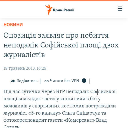
Доступність
посилання
Перейти
НОВИНИ
до
НОВИНИ
Опозиція заявляє про побиття
основного
ВОДА.КРИМ
матеріалу
неподалік Софійської площі двох
ВІДЕО ТА ФОТО
Перейти
журналістів
до
ПОЛІТИКА
основної
18 травень 2013, 16:25
БЛОГИ
навігації
Перейти
Поділитись
Читати без VPN
ПОГЛЯД
до
Під час сутички через БТР неподалік Софійської
ІНТЕРВ'Ю
пошуку
площі внаслідок застосування сили з боку
ВСЕ ЗА ДЕНЬ
молодиків у спортивних костюмах постраждали
СПЕЦПРОЕКТИ
журналіст «5-го каналу» Ольга Сніцарчук та
фотокореспондент газети «Комерсант» Влад
ЯК ОБІЙТИ БЛОКУВАННЯ
ДЕПОРТАЦІЯ
Содель.