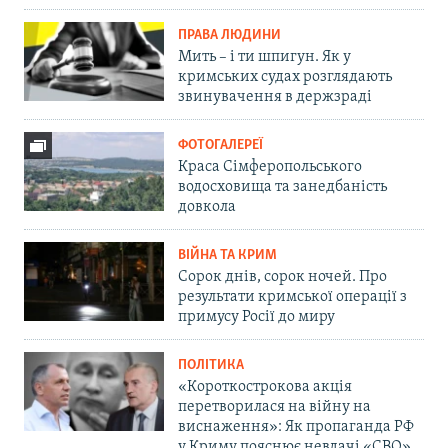
ПРАВА ЛЮДИНИ
Мить – і ти шпигун. Як у
кримських судах розглядають
звинувачення в держзраді
ФОТОГАЛЕРЕЇ
Краса Сімферопольського
водосховища та занедбаність
довкола
ВІЙНА ТА КРИМ
Сорок днів, сорок ночей. Про
результати кримської операції з
примусу Росії до миру
ПОЛІТИКА
«Короткострокова акція
перетворилася на війну на
виснаження»: Як пропаганда РФ
у Криму пояснює невдачі «СВО»