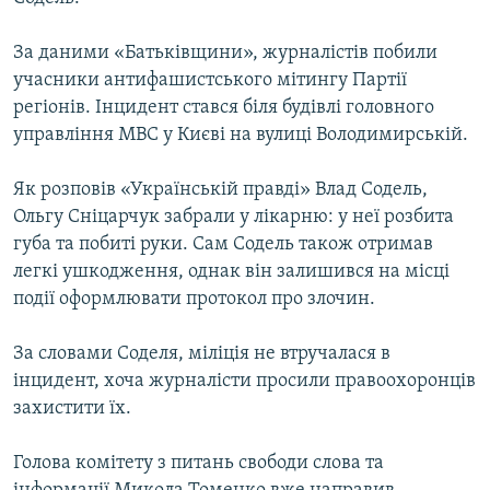
ВІДЕОУРОКИ «ELIFBE»
Русский
За даними «Батьківщини», журналістів побили
СВІДЧЕННЯ ОКУПАЦІЇ
Qırımtatar
учасники антифашистського мітингу Партії
УКРАЇНСЬКА ПРОБЛЕМА КРИМУ
регіонів. Iнцидент стався біля будівлі головного
управління МВС у Києві на вулиці Володимирській.
ДОЛУЧАЙСЯ!
ІНФОГРАФІКА
Як розповів «Українській правді» Влад Содель,
Ольгу Сніцарчук забрали у лікарню: у неї розбита
Усі сайти RFE/RL
губа та побиті руки. Сам Содель також отримав
легкі ушкодження, однак він залишився на місці
події оформлювати протокол про злочин.
За словами Соделя, міліція не втручалася в
інцидент, хоча журналісти просили правоохоронців
захистити їх.
Голова комітету з питань свободи слова та