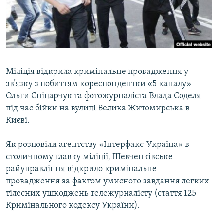
ВІДЕОУРОКИ «ELIFBE»
Русский
СВІДЧЕННЯ ОКУПАЦІЇ
Qırımtatar
УКРАЇНСЬКА ПРОБЛЕМА КРИМУ
ДОЛУЧАЙСЯ!
ІНФОГРАФІКА
Міліція відкрила кримінальне провадження у
зв’язку з побиттям кореспондентки «5 каналу»
Ольги Сніцарчук та фотожурналіста Влада Соделя
Усі сайти RFE/RL
під час бійки на вулиці Велика Житомирська в
Києві.
Як розповіли агентству «Інтерфакс-Україна» в
столичному главку міліції, Шевченківське
райуправління відкрило кримінальне
провадження за фактом умисного завдання легких
тілесних ушкоджень тележурналісту (стаття 125
Кримінального кодексу України).