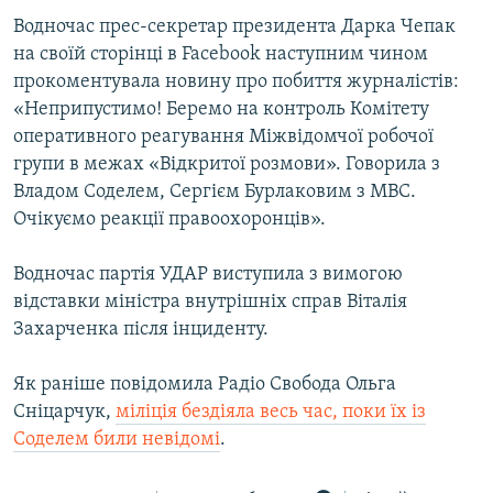
Водночас прес-секретар президента Дарка Чепак
на своїй сторінці в Facebook наступним чином
прокоментувала новину про побиття журналістів:
«Неприпустимо! Беремо на контроль Комітету
оперативного реагування Міжвідомчої робочої
групи в межах «Відкритої розмови». Говорила з
Владом Соделем, Сергієм Бурлаковим з МВС.
Очікуємо реакції правоохоронців».
Водночас партія УДАР виступила з вимогою
відставки міністра внутрішніх справ Віталія
Захарченка після інциденту.
Як раніше повідомила Радіо Свобода Ольга
Сніцарчук,
міліція бездіяла весь час, поки їх із
Соделем били невідомі
.