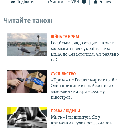
Поділитись
Читати без VPN
Follow us
Читайте також
ВІЙНА ТА КРИМ
Російська влада обіцяє закрити
морський шлях українським
БпЛА до Севастополя. Чи реально
це?
СУСПІЛЬСТВО
«Крим – не Росія»: маркетплейс
Ozon припинив прийом нових
замовлень на Кримському
півострові
ПРАВА ЛЮДИНИ
Мить – і ти шпигун. Як у
кримських судах розглядають