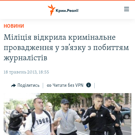
Доступність
посилання
Перейти
НОВИНИ
до
НОВИНИ
Міліція відкрила кримінальне
основного
ВОДА.КРИМ
матеріалу
провадження у зв’язку з побиттям
ВІДЕО ТА ФОТО
Перейти
журналістів
до
ПОЛІТИКА
основної
18 травень 2013, 18:55
БЛОГИ
навігації
Перейти
Поділитись
Читати без VPN
ПОГЛЯД
до
ІНТЕРВ'Ю
пошуку
ВСЕ ЗА ДЕНЬ
СПЕЦПРОЕКТИ
ЯК ОБІЙТИ БЛОКУВАННЯ
ДЕПОРТАЦІЯ