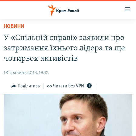
Доступність
посилання
Перейти
НОВИНИ
до
НОВИНИ
У «Спільній справі» заявили про
основного
ВОДА.КРИМ
матеріалу
затримання їхнього лідера та ще
ВІДЕО ТА ФОТО
Перейти
чотирьох активістів
до
ПОЛІТИКА
основної
18 травень 2013, 19:12
БЛОГИ
навігації
Перейти
Поділитись
Читати без VPN
ПОГЛЯД
до
ІНТЕРВ'Ю
пошуку
ВСЕ ЗА ДЕНЬ
СПЕЦПРОЕКТИ
ЯК ОБІЙТИ БЛОКУВАННЯ
ДЕПОРТАЦІЯ