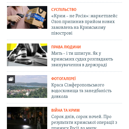
СУСПІЛЬСТВО
«Крим – не Росія»: маркетплейс
Ozon припинив прийом нових
замовлень на Кримському
півострові
ПРАВА ЛЮДИНИ
Мить – і ти шпигун. Як у
кримських судах розглядають
звинувачення в держзраді
ФОТОГАЛЕРЕЇ
Краса Сімферопольського
водосховища та занедбаність
довкола
ВІЙНА ТА КРИМ
Сорок днів, сорок ночей. Про
результати кримської операції з
примусу Росії до миру