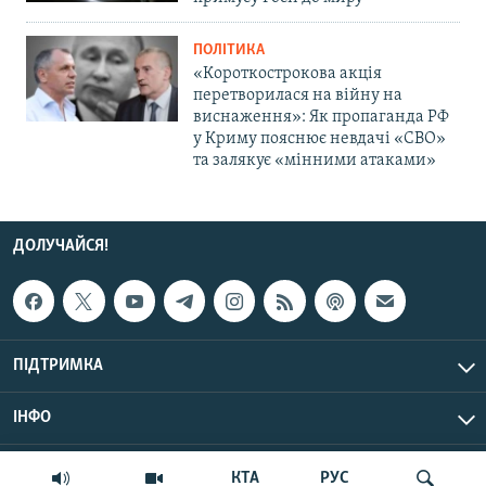
ПОЛІТИКА
«Короткострокова акція
перетворилася на війну на
виснаження»: Як пропаганда РФ
у Криму пояснює невдачі «СВО»
та залякує «мінними атаками»
ДОЛУЧАЙСЯ!
ПІДТРИМКА
ІНФО
© Крим.Реалії, 2026 | Усі права застережено.
КТА
РУС