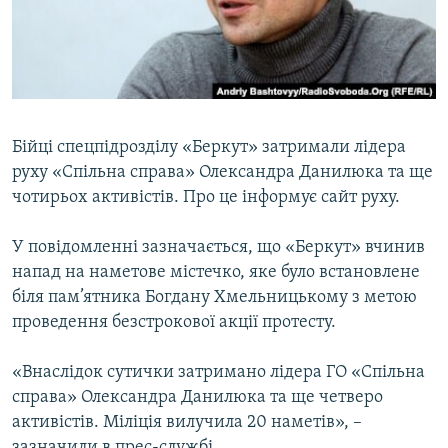
ВІДЕОУРОКИ «ELIFBE»
Русский
СВІДЧЕННЯ ОКУПАЦІЇ
Qırımtatar
УКРАЇНСЬКА ПРОБЛЕМА КРИМУ
ДОЛУЧАЙСЯ!
ІНФОГРАФІКА
Бійці спецпідрозділу «Беркут» затримали лідера
руху «Спільна справа» Олександра Данилюка та ще
чотирьох активістів. Про це інформує сайт руху.
Усі сайти RFE/RL
У повідомленні зазначається, що «Беркут» вчинив
напад на наметове містечко, яке було встановлене
біля пам’ятника Богдану Хмельницькому з метою
проведення безстрокової акції протесту.
«Внаслідок сутички затримано лідера ГО «Спільна
справа» Олександра Данилюка та ще четверо
активістів. Міліція вилучила 20 наметів», –
зазначили в прес-службі.