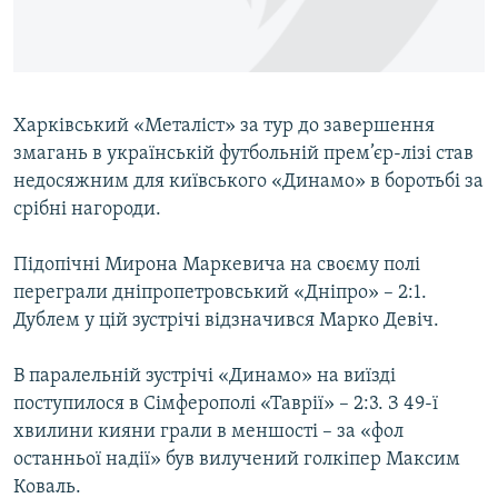
ВІДЕОУРОКИ «ELIFBE»
Русский
СВІДЧЕННЯ ОКУПАЦІЇ
Qırımtatar
УКРАЇНСЬКА ПРОБЛЕМА КРИМУ
Харківський «Металіст» за тур до завершення
ДОЛУЧАЙСЯ!
ІНФОГРАФІКА
змагань в українській футбольній прем’єр-лізі став
недосяжним для київського «Динамо» в боротьбі за
срібні нагороди.
Усі сайти RFE/RL
Підопічні Мирона Маркевича на своєму полі
переграли дніпропетровський «Дніпро» – 2:1.
Дублем у цій зустрічі відзначився Марко Девіч.
В паралельній зустрічі «Динамо» на виїзді
поступилося в Сімферополі «Таврії» – 2:3. З 49-ї
хвилини кияни грали в меншості – за «фол
останньої надії» був вилучений голкіпер Максим
Коваль.