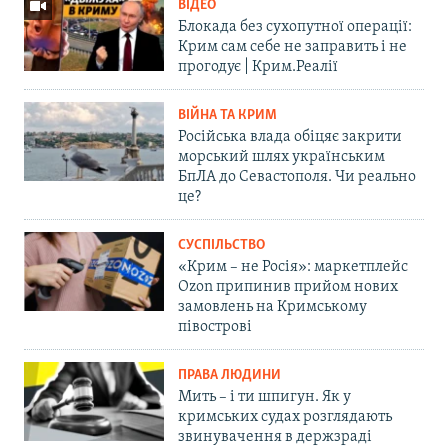
ВІДЕО
Блокада без сухопутної операції:
Крим сам себе не заправить і не
прогодує | Крим.Реалії
ВІЙНА ТА КРИМ
Російська влада обіцяє закрити
морський шлях українським
БпЛА до Севастополя. Чи реально
це?
СУСПІЛЬСТВО
«Крим – не Росія»: маркетплейс
Ozon припинив прийом нових
замовлень на Кримському
півострові
ПРАВА ЛЮДИНИ
Мить – і ти шпигун. Як у
кримських судах розглядають
звинувачення в держзраді