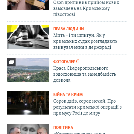
Ozon припинив прийом нових
замовлень на Кримському
півострові
ПРАВА ЛЮДИНИ
Мить – і ти шпигун. Як у
кримських судах розглядають
звинувачення в держзраді
ФОТОГАЛЕРЕЇ
Краса Сімферопольського
водосховища та занедбаність
довкола
ВІЙНА ТА КРИМ
Сорок днів, сорок ночей. Про
результати кримської операції з
примусу Росії до миру
ПОЛІТИКА