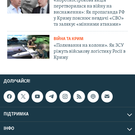
«Короткострокова акція
перетворилася на війну на
виснаження»: Як пропаганда РФ
у Криму пояснює невдачі «СВО»
та залякує «мінними атаками»
ВІЙНА ТА КРИМ
«Полювання на колони». Як ЗСУ
ріжуть військову логістику Росії в
Криму
ДОЛУЧАЙСЯ!
ПІДТРИМКА
ІНФО