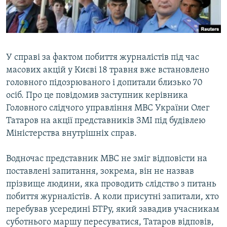
ВІДЕОУРОКИ «ELIFBE»
Русский
СВІДЧЕННЯ ОКУПАЦІЇ
Qırımtatar
УКРАЇНСЬКА ПРОБЛЕМА КРИМУ
У справі за фактом побиття журналістів під час
ДОЛУЧАЙСЯ!
ІНФОГРАФІКА
масових акцій у Києві 18 травня вже встановлено
головного підозрюваного і допитали близько 70
осіб. Про це повідомив заступник керівника
Головного слідчого управління МВС України Олег
Усі сайти RFE/RL
Татаров на акції представників ЗМІ під будівлею
Міністерства внутрішніх справ.
Водночас представник МВС не зміг відповісти на
поставлені запитання, зокрема, він не назвав
прізвище людини, яка проводить слідство з питань
побиття журналістів. А коли присутні запитали, хто
перебував усередині БТРу, який завадив учасникам
суботнього маршу пересуватися, Татаров відповів,