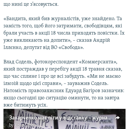
що нині це з’ясовується.
«Бандита, який бив журналістів, уже знайдено. Та
замість того, щоб його затримати, свободівцям, які
брали участь в акції 18 числа приходять повістки. Їх
уже викликають на допити», – сказав Андрій
Іллєнко, депутат від ВО «Свобода».
Влад Содель, фотокореспондент «Коммерсанта»,
який постраждав у перебігу акції 18 травня сказав,
що час сплине і про це всі забудуть. «Ми не маємо
ілюзій щодо цієї справи», – зауважив Содель.
Натомість правозахисник Едуард Багіров зазначив:
якщо сьогодні цю ситуацію оминути, то на завтра
вже битимуть усіх.
Захарченко має піти у відставку – журналісти
by
Крим.Реалії