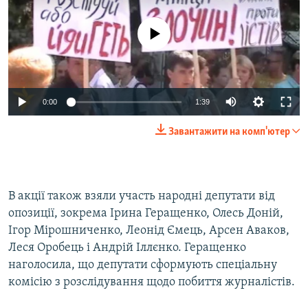
No media source currently available
0:00
1:39
Завантажити на комп'ютер
В акції також взяли участь народні депутати від
опозиції, зокрема Ірина Геращенко, Олесь Доній,
Ігор Мірошниченко, Леонід Ємець, Арсен Аваков,
Леся Оробець і Андрій Іллєнко. Геращенко
наголосила, що депутати сформують спеціальну
комісію з розслідування щодо побиття журналістів.