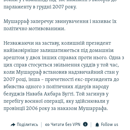
парламенту в грудні 2007 року.
Мушарраф заперечує звинувачення і називає їх
політично мотивованими.
Незважаючи на заставу, колишній президент
найімовірніше залишатиметься під домашнім
арештом у двох інших справах проти нього. Одна з
цих справ стосується звільнення суддів у той час,
коли Мушарраф встановив надзвичайний стан у
2007 році, інша – причетності екс-президента до
вбивства одного з політичних лідерів народу
белуджів Наваба Акбара Буґті. Той загинув у
перебігу воєнної операції, яку здійснювали у
провінції 2006 року за наказом Мушаррафа.
Поділитись
Читати без VPN
Follow us