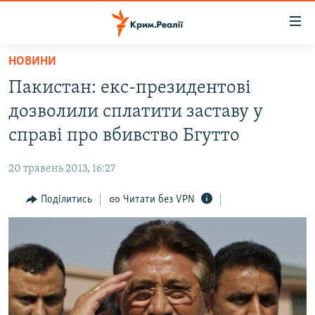
Доступність
посилання
Перейти
НОВИНИ
до
НОВИНИ
Пакистан: екс-президентові
основного
ВОДА.КРИМ
матеріалу
дозволили сплатити заставу у
ВІДЕО ТА ФОТО
Перейти
справі про вбивство Бгутто
до
ПОЛІТИКА
основної
20 травень 2013, 16:27
БЛОГИ
навігації
Перейти
Поділитись
Читати без VPN
ПОГЛЯД
до
ІНТЕРВ'Ю
пошуку
ВСЕ ЗА ДЕНЬ
СПЕЦПРОЕКТИ
ЯК ОБІЙТИ БЛОКУВАННЯ
ДЕПОРТАЦІЯ