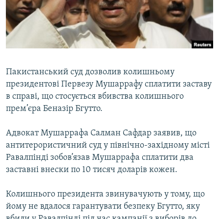
ВІДЕОУРОКИ «ELIFBE»
Русский
СВІДЧЕННЯ ОКУПАЦІЇ
Qırımtatar
УКРАЇНСЬКА ПРОБЛЕМА КРИМУ
ДОЛУЧАЙСЯ!
ІНФОГРАФІКА
Пакистанський суд дозволив колишньому
президентові Первезу Мушаррафу сплатити заставу
в справі, що стосується вбивства колишнього
Усі сайти RFE/RL
прем’єра Беназір Бгутто.
Адвокат Мушаррафа Салман Сафдар заявив, що
антитерористичний суд у північно-західному місті
Равалпінді зобов’язав Мушаррафа сплатити два
заставні внески по 10 тисяч доларів кожен.
Колишнього президента звинувачують у тому, що
йому не вдалося гарантувати безпеку Бгутто, яку
вбили у Равалпінді під час кампанії з виборів до