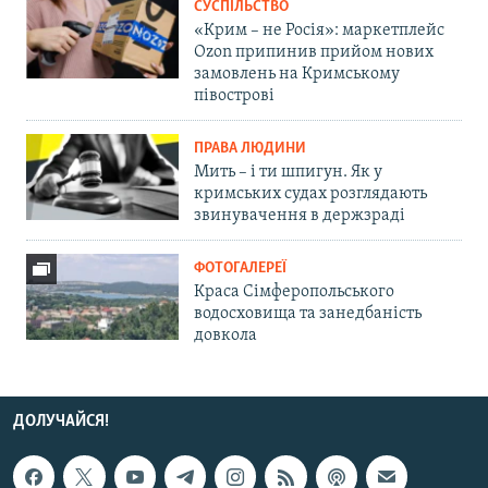
СУСПІЛЬСТВО
«Крим – не Росія»: маркетплейс
Ozon припинив прийом нових
замовлень на Кримському
півострові
ПРАВА ЛЮДИНИ
Мить – і ти шпигун. Як у
кримських судах розглядають
звинувачення в держзраді
ФОТОГАЛЕРЕЇ
Краса Сімферопольського
водосховища та занедбаність
довкола
ДОЛУЧАЙСЯ!