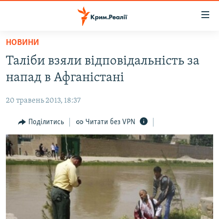
Доступність
посилання
Перейти
НОВИНИ
до
НОВИНИ
Таліби взяли відповідальність за
основного
ВОДА.КРИМ
матеріалу
напад в Афганістані
ВІДЕО ТА ФОТО
Перейти
до
20 травень 2013, 18:37
ПОЛІТИКА
основної
БЛОГИ
Поділитись
Читати без VPN
навігації
Перейти
ПОГЛЯД
до
ІНТЕРВ'Ю
пошуку
ВСЕ ЗА ДЕНЬ
СПЕЦПРОЕКТИ
ЯК ОБІЙТИ БЛОКУВАННЯ
ДЕПОРТАЦІЯ