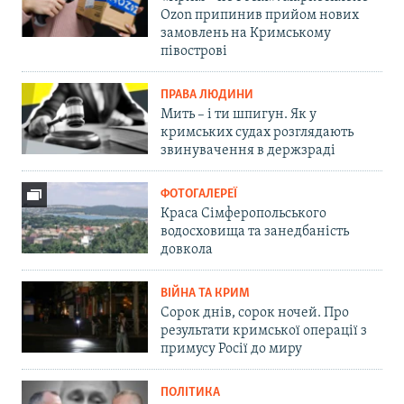
Ozon припинив прийом нових
замовлень на Кримському
півострові
ПРАВА ЛЮДИНИ
Мить – і ти шпигун. Як у
кримських судах розглядають
звинувачення в держзраді
ФОТОГАЛЕРЕЇ
Краса Сімферопольського
водосховища та занедбаність
довкола
ВІЙНА ТА КРИМ
Сорок днів, сорок ночей. Про
результати кримської операції з
примусу Росії до миру
ПОЛІТИКА