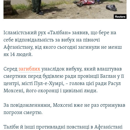
ВІДЕОУРОКИ «ELIFBE»
Русский
СВІДЧЕННЯ ОКУПАЦІЇ
Qırımtatar
УКРАЇНСЬКА ПРОБЛЕМА КРИМУ
Ісламістський рух «Талібан» заявив, що бере на
ДОЛУЧАЙСЯ!
ІНФОГРАФІКА
себе відповідальність за вибух на півночі
Афганістану, від якого сьогодні загинули не менш
як 14 людей.
Усі сайти RFE/RL
Серед
загиблих
унаслідок вибуху, який влаштував
смертник перед будівлею ради провінції Баглан у її
центрі, місті Пул-е-Хумрі, – голова цієї ради Расул
Мохсені, його охоронці і цивільні люди.
За повідомленнями, Мохсені вже не раз отримував
погрози смертю.
Таліби й інші противладні повстанці в Афганістані