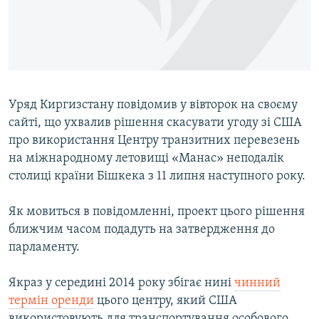
ВІДЕОУРОКИ «ELIFBE»
Русский
СВІДЧЕННЯ ОКУПАЦІЇ
Qırımtatar
УКРАЇНСЬКА ПРОБЛЕМА КРИМУ
ДОЛУЧАЙСЯ!
ІНФОГРАФІКА
Уряд Киргизстану повідомив у вівторок на своєму
сайті, що ухвалив рішення скасувати угоду зі США
про використання Центру транзитних перевезень
Усі сайти RFE/RL
на міжнародному летовищі «Манас» неподалік
столиці країни Бішкека з 11 липня наступного року.
Як мовиться в повідомленні, проект цього рішення
ближчим часом подадуть на затвердження до
парламенту.
Якраз у середині 2014 року збігає нині
чинний
термін оренди
цього центру, який США
використовують для транспортування особового