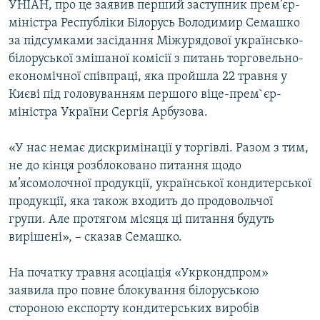
УНІАН, про це заявив перший заступник прем’єр-
ВІДЕОУРОКИ «ELIFBE»
міністра Республіки Білорусь Володимир Семашко
Русский
СВІДЧЕННЯ ОКУПАЦІЇ
за підсумками засідання Міжурядової українсько-
Qırımtatar
білоруської змішаної комісії з питань торговельно-
УКРАЇНСЬКА ПРОБЛЕМА КРИМУ
економічної співпраці, яка пройшла 22 травня у
ДОЛУЧАЙСЯ!
ІНФОГРАФІКА
Києві під головуванням першого віце-прем`єр-
міністра України Сергія Арбузова.
«У нас немає дискримінації у торгівлі. Разом з тим,
Усі сайти RFE/RL
не до кінця розблоковано питання щодо
м’ясомолочної продукції, української кондитерської
продукції, яка також входить до продовольчої
групи. Але протягом місяця ці питання будуть
вирішені», – сказав Семашко.
На початку травня асоціація «Укркондпром»
заявила про повне блокування білоруською
стороною експорту кондитерських виробів