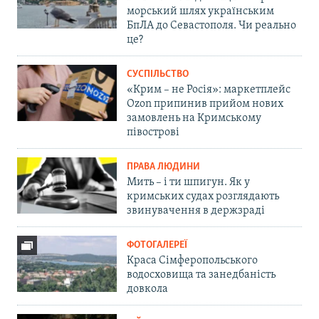
морський шлях українським
БпЛА до Севастополя. Чи реально
це?
СУСПІЛЬСТВО
«Крим – не Росія»: маркетплейс
Ozon припинив прийом нових
замовлень на Кримському
півострові
ПРАВА ЛЮДИНИ
Мить – і ти шпигун. Як у
кримських судах розглядають
звинувачення в держзраді
ФОТОГАЛЕРЕЇ
Краса Сімферопольського
водосховища та занедбаність
довкола