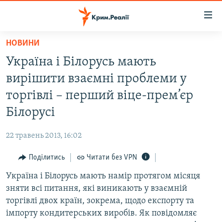
Доступність
посилання
Перейти
НОВИНИ
до
НОВИНИ
Україна і Білорусь мають
основного
ВОДА.КРИМ
матеріалу
вирішити взаємні проблеми у
ВІДЕО ТА ФОТО
Перейти
торгівлі – перший віце-прем’єр
до
ПОЛІТИКА
Білорусі
основної
БЛОГИ
навігації
22 травень 2013, 16:02
Перейти
ПОГЛЯД
до
Поділитись
Читати без VPN
ІНТЕРВ'Ю
пошуку
Україна і Білорусь мають намір протягом місяця
ВСЕ ЗА ДЕНЬ
зняти всі питання, які виникають у взаємній
СПЕЦПРОЕКТИ
торгівлі двох країн, зокрема, щодо експорту та
імпорту кондитерських виробів. Як повідомляє
ЯК ОБІЙТИ БЛОКУВАННЯ
ДЕПОРТАЦІЯ