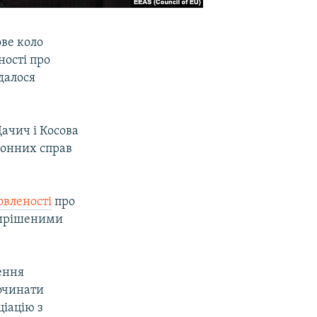
ове коло
ості про
далося
Дачич і Косова
донних справ
овленості
про
 вирішеними
ення
починати
ціацію з