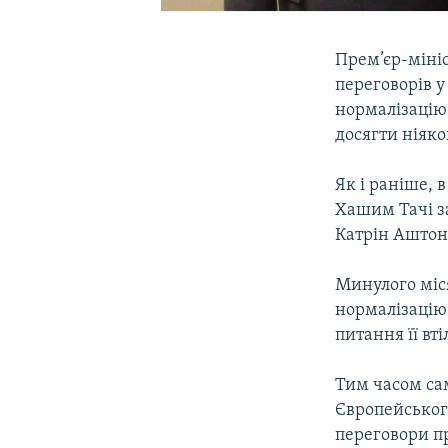
Прем’єр-мініс
переговорів 
нормалізацію 
досягти ніяко
Як і раніше, 
Хашим Тачі з
Катрін Аштон
Минулого міс
нормалізацію
питання її вт
Тим часом са
Європейського
переговори пр