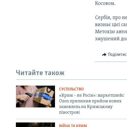
Косовом.
Сербія, про н
визнає цієї с
Метохію авто
змушений до
Поділитис
Читайте також
СУСПІЛЬСТВО
«Крим – не Росія»: маркетплейс
Ozon припинив прийом нових
замовлень на Кримському
півострові
ВІЙНА ТА КРИМ