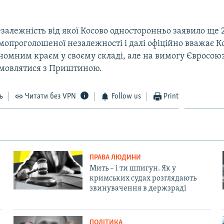
езалежність від якої Косово односторонньо заявило ще 
амопроголошеної незалежності і далі офіційно вважає Ко
номним краєм у своєму складі, але на вимогу Євросою
мовлятися з Приштиною.
ь
Читати без VPN
Follow us
Print
ПРАВА ЛЮДИНИ
Мить – і ти шпигун. Як у
кримських судах розглядають
звинувачення в держзраді
ПОЛІТИКА