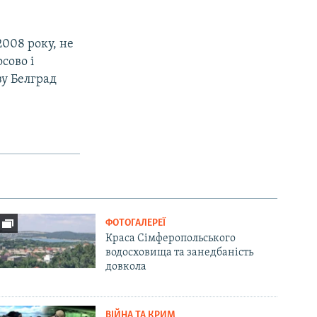
2008 року, не
сово і
зу Белград
ФОТОГАЛЕРЕЇ
Краса Сімферопольського
водосховища та занедбаність
довкола
ВІЙНА ТА КРИМ