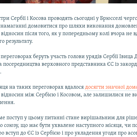
три Сербії і Косова проводять сьогодні у Брюсселі черг
у намаганні домовитися про шляхи виконання домовлен
відносин після того, як у попередньому колі вчора не в
го результату.
в переговорах беруть участь голови урядів Сербії Івица 
а посередництва верховного представника ЄС із закор
.
яця на таких переговорах вдалося
досягти значної дом
 відносин між Сербією і Косовом, але залишилися не
ілення.
ме поступ у цьому питанні стане вирішальним для ріш
 союзу, що має бути ухвалене наступного місяця, чи 
о вступ до ЄС із Сербією і про укладення угоди про асо