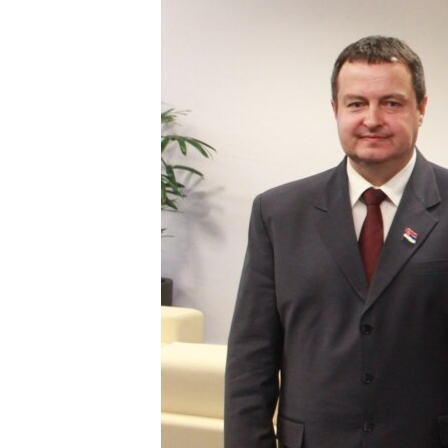
ВІДЕОУРОКИ «ELIFBE»
СВІДЧЕННЯ ОКУПАЦІЇ
УКРАЇНСЬКА ПРОБЛЕМА КРИМУ
ІНФОГРАФІКА