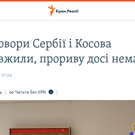
вори Сербії і Косова
вжили, прориву досі нем
 17:04
ь
Читати без VPN