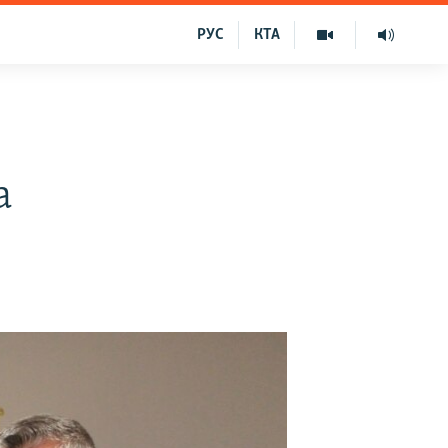
РУС
КТА
а