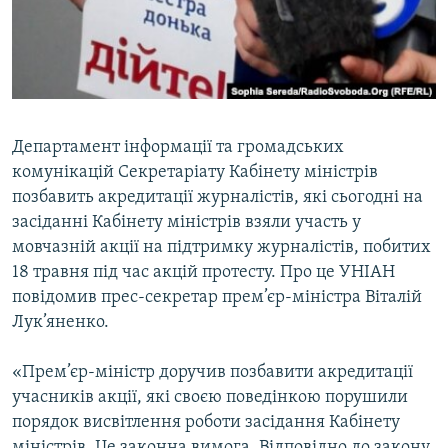
ВІДЕОУРОКИ «ELIFBE»
Русский
СВІДЧЕННЯ ОКУПАЦІЇ
Qırımtatar
УКРАЇНСЬКА ПРОБЛЕМА КРИМУ
ДОЛУЧАЙСЯ!
ІНФОГРАФІКА
Департамент інформації та громадських
комунікацій Секретаріату Кабінету міністрів
позбавить акредитації журналістів, які сьогодні на
Усі сайти RFE/RL
засіданні Кабінету міністрів взяли участь у
мовчазній акції на підтримку журналістів, побитих
18 травня під час акцій протесту. Про це УНІАН
повідомив прес-секретар прем’єр-міністра Віталій
Лук’яненко.
«Прем’єр-міністр доручив позбавити акредитації
учасників акції, які своєю поведінкою порушили
порядок висвітлення роботи засідання Кабінету
міністрів. Це законна вимога. Відповідно до закону