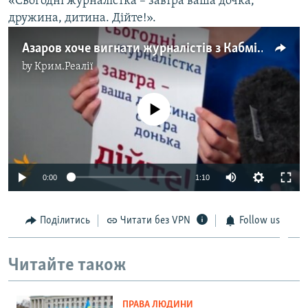
«Сьогодні журналістка – завтра ваша дочка,
дружина, дитина. Дійте!».
Азаров хоче вигнати журналістів з Кабміну
by
Крим.Реалії
No media source currently available
0:00
1:10
Поділитись
Читати без VPN
Follow us
Читайте також
ПРАВА ЛЮДИНИ