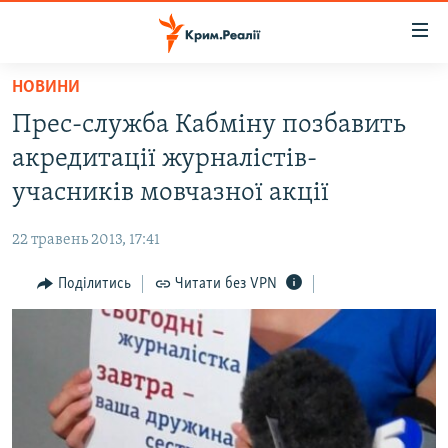
Доступність
посилання
Перейти
НОВИНИ
до
НОВИНИ
Прес-служба Кабміну позбавить
основного
ВОДА.КРИМ
матеріалу
акредитації журналістів-
ВІДЕО ТА ФОТО
Перейти
учасників мовчазної акції
до
ПОЛІТИКА
основної
22 травень 2013, 17:41
БЛОГИ
навігації
Перейти
Поділитись
Читати без VPN
ПОГЛЯД
до
ІНТЕРВ'Ю
пошуку
ВСЕ ЗА ДЕНЬ
СПЕЦПРОЕКТИ
ЯК ОБІЙТИ БЛОКУВАННЯ
ДЕПОРТАЦІЯ