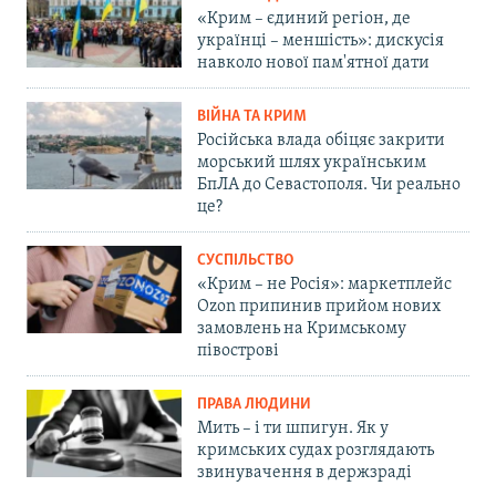
«Крим – єдиний регіон, де
українці – меншість»: дискусія
навколо нової пам'ятної дати
ВІЙНА ТА КРИМ
Російська влада обіцяє закрити
морський шлях українським
БпЛА до Севастополя. Чи реально
це?
СУСПІЛЬСТВО
«Крим – не Росія»: маркетплейс
Ozon припинив прийом нових
замовлень на Кримському
півострові
ПРАВА ЛЮДИНИ
Мить – і ти шпигун. Як у
кримських судах розглядають
звинувачення в держзраді