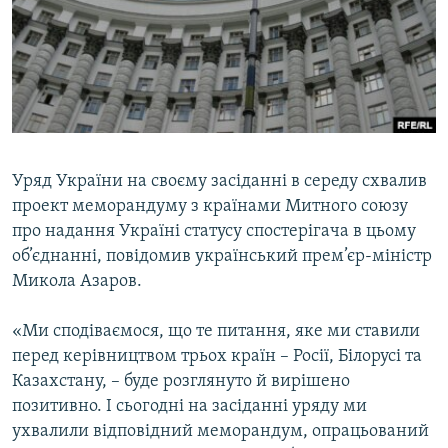
ВІДЕОУРОКИ «ELIFBE»
Русский
СВІДЧЕННЯ ОКУПАЦІЇ
Qırımtatar
УКРАЇНСЬКА ПРОБЛЕМА КРИМУ
ДОЛУЧАЙСЯ!
ІНФОГРАФІКА
Уряд України на своєму засiданнi в середу схвалив
проект меморандуму з країнами Митного союзу
Усі сайти RFE/RL
про надання Українi статусу спостерiгача в цьому
об’єднаннi, повiдомив український прем’єр-мiнiстр
Микола Азаров.
«Ми сподiваємося, що те питання, яке ми ставили
перед керiвництвом трьох країн – Росiї, Бiлорусi та
Казахстану, – буде розглянуто й вирiшено
позитивно. I сьогоднi на засiданнi уряду ми
ухвалили вiдповiдний меморандум, опрацьований