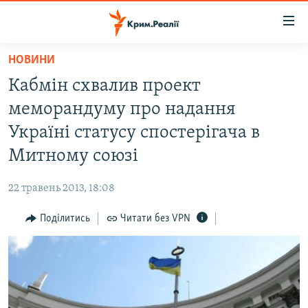
Доступність
посилання
Перейти
НОВИНИ
до
НОВИНИ
Кабмiн схвалив проект
основного
ВОДА.КРИМ
матеріалу
меморандуму про надання
ВІДЕО ТА ФОТО
Перейти
Українi статусу спостерiгача в
до
ПОЛІТИКА
Митному союзі
основної
БЛОГИ
навігації
22 травень 2013, 18:08
Перейти
ПОГЛЯД
до
Поділитись
Читати без VPN
ІНТЕРВ'Ю
пошуку
ВСЕ ЗА ДЕНЬ
СПЕЦПРОЕКТИ
ЯК ОБІЙТИ БЛОКУВАННЯ
ДЕПОРТАЦІЯ