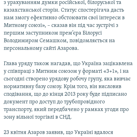
з урахуванням думки росiйської, бiлоруської та
казахстанської сторiн. Статус спостерiгача дасть
нам змогу ефективно обстоювати свої iнтереси в
Митному союзi», – сказав вiн пiд час зустрiчi з
першим заступником прем’єра Бiлорусi
Володимиром Семашком, повiдомляється на
персональному сайтi Азарова.
Глава уряду також нагадав, що Україна зацiкавлена
у спiвпрацi з Митним союзом у форматi «3+1», i на
сьогоднi створено урядову робочу групу, яка вивчає
нормативну базу союзу. Крiм того, вiн висловив
сподiвання, що до кiнця 2013 року буде пiдписано
документ про доступ до трубопровiдного
транспорту, який передбачено у рамках угоди про
зону вiльної торгiвлi в СНД.
23 квiтня Азаров заявив, що Українi вдалося