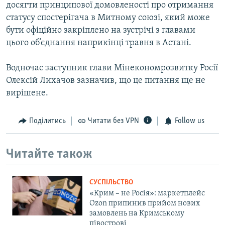
досягти принципової домовленостi про отримання
статусу спостерiгача в Митному союзі, який може
бути офiцiйно закрiплено на зустрiчi з главами
цього об’єднання наприкiнцi травня в Астанi.
Водночас заступник глави Мiнекономрозвитку Росiї
Олексiй Лихачов зазначив, що це питання ще не
вирiшене.
Поділитись
Читати без VPN
Follow us
Читайте також
СУСПІЛЬСТВО
«Крим – не Росія»: маркетплейс
Ozon припинив прийом нових
замовлень на Кримському
півострові