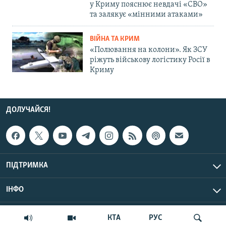
у Криму пояснює невдачі «СВО»
та залякує «мінними атаками»
ВІЙНА ТА КРИМ
«Полювання на колони». Як ЗСУ
ріжуть військову логістику Росії в
Криму
ДОЛУЧАЙСЯ!
ПІДТРИМКА
ІНФО
© Крим.Реалії, 2026 | Усі права застережено.
КТА
РУС