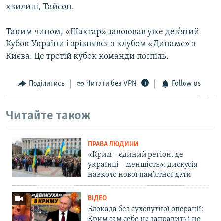
хвилині, Тайсон.
ВІДЕОУРОКИ «ELIFBE»
Русский
СВІДЧЕННЯ ОКУПАЦІЇ
Таким чином, «Шахтар» завоював уже дев’ятий
Qırımtatar
Кубок України і зрівнявся з клубом «Динамо» з
УКРАЇНСЬКА ПРОБЛЕМА КРИМУ
Києва. Це третій кубок команди поспіль.
ДОЛУЧАЙСЯ!
ІНФОГРАФІКА
Поділитись
Читати без VPN
Follow us
Усі сайти RFE/RL
Читайте також
ПРАВА ЛЮДИНИ
«Крим – єдиний регіон, де
українці – меншість»: дискусія
навколо нової пам'ятної дати
ВІДЕО
Блокада без сухопутної операції:
Крим сам себе не заправить і не