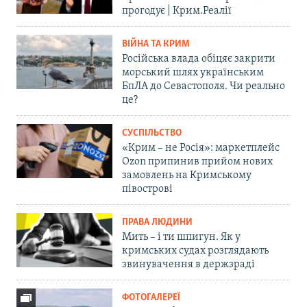
прогодує | Крим.Реалії
ВІЙНА ТА КРИМ
Російська влада обіцяє закрити
морський шлях українським
БпЛА до Севастополя. Чи реально
це?
СУСПІЛЬСТВО
«Крим – не Росія»: маркетплейс
Ozon припинив прийом нових
замовлень на Кримському
півострові
ПРАВА ЛЮДИНИ
Мить – і ти шпигун. Як у
кримських судах розглядають
звинувачення в держзраді
ФОТОГАЛЕРЕЇ