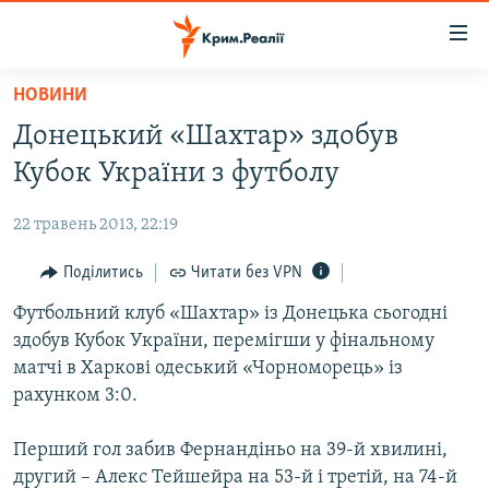
Доступність
посилання
Перейти
НОВИНИ
до
НОВИНИ
Донецький «Шахтар» здобув
основного
ВОДА.КРИМ
матеріалу
Кубок України з футболу
ВІДЕО ТА ФОТО
Перейти
до
22 травень 2013, 22:19
ПОЛІТИКА
основної
БЛОГИ
Поділитись
Читати без VPN
навігації
Перейти
ПОГЛЯД
Футбольний клуб «Шахтар» із Донецька сьогодні
до
здобув Кубок України, перемігши у фінальному
ІНТЕРВ'Ю
пошуку
матчі в Харкові одеський «Чорноморець» із
ВСЕ ЗА ДЕНЬ
рахунком 3:0.
СПЕЦПРОЕКТИ
Перший гол забив Фернандіньо на 39-й хвилині,
ЯК ОБІЙТИ БЛОКУВАННЯ
ДЕПОРТАЦІЯ
другий – Алекс Тейшейра на 53-й і третій, на 74-й