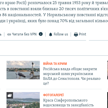
о краю Росії) розпочалося 25 травня 1953 року й трива
асть в повстанні взяли близько 20 тисяч політичних в’яз
в 86 національностей. У Норильському повстанні відст
ди і українці, яких було понад 70% від загальної кількос
ь
Читати без VPN
Follow us
Print
ВІЙНА ТА КРИМ
Російська влада обіцяє закрити
морський шлях українським
БпЛА до Севастополя. Чи реально
це?
ФОТОГАЛЕРЕЇ
Краса Сімферопольського
водосховища та занедбаність