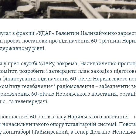
утат з фракції «УДАР» Валентин Наливайченко зареєст
і проект постанови про відзначення 60-ї річниці Нори
 державному рівні.
и у прес-службі УДАРу, зокрема, Наливайченко пропон
омітет, розробити і затвердити план заходів з підготов
а фінансування відзначення 60-річчя Норильського по
омітету телебачення і радіомовлення – забезпечити ви
 присвячених 60-річчю Норильського повстання, органі
іо- та телепередачі.
повнюється 60 років з часу Норильського повстання – п
 ненасильницького опору тоталітарній системі. Повст
 концтаборі (Таймирський, а тепер Долгано-Ненецьк