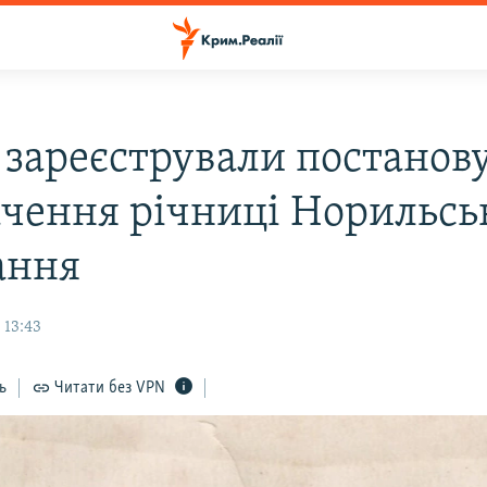
і зареєстрували постанов
ачення річниці Норильсь
ання
 13:43
ь
Читати без VPN