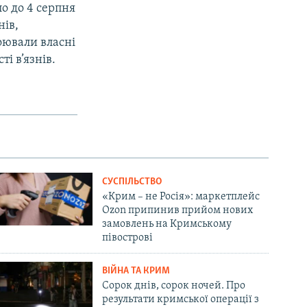
ло до 4 серпня
нів,
оювали власні
ті в’язнів.
СУСПІЛЬСТВО
«Крим – не Росія»: маркетплейс
Ozon припинив прийом нових
замовлень на Кримському
півострові
ВІЙНА ТА КРИМ
Сорок днів, сорок ночей. Про
результати кримської операції з