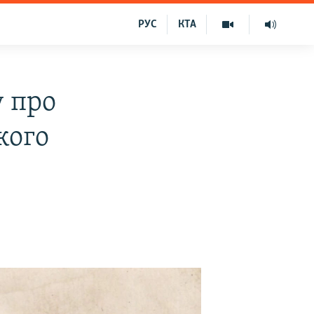
РУС
КТА
у про
кого