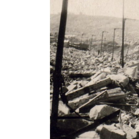
ВІДЕОУРОКИ «ELIFBE»
СВІДЧЕННЯ ОКУПАЦІЇ
УКРАЇНСЬКА ПРОБЛЕМА КРИМУ
ІНФОГРАФІКА