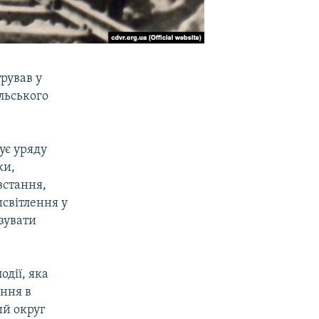
рував у
льського
ує уряду
ки,
встання,
світлення у
зувати
одії, яка
ання в
ий округ