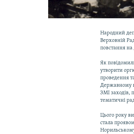
Народний деп
Верховній Рад
повстання на
Як повідомил
утворити оргк
проведення т
Державному к
ЗМІ заходів,
тематичні рад
Цього року ви
стала проявом
Норильському