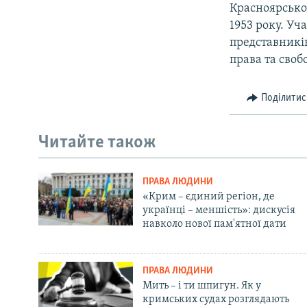
Красноярськог
1953 року. Уч
представникі
права та свобо
Поділитис
Читайте також
ПРАВА ЛЮДИНИ
«Крим – єдиний регіон, де
українці – меншість»: дискусія
навколо нової пам'ятної дати
ПРАВА ЛЮДИНИ
Мить – і ти шпигун. Як у
кримських судах розглядають