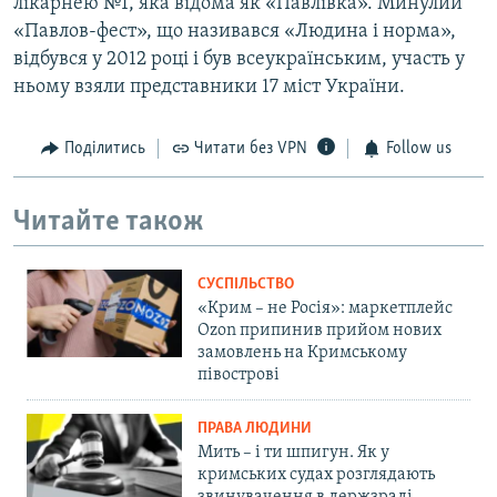
лікарнею №1, яка відома як «Павлівка». Минулий
«Павлов-фест», що називався «Людина і норма»,
відбувся у 2012 році і був всеукраїнським, участь у
ньому взяли представники 17 міст України.
Поділитись
Читати без VPN
Follow us
Читайте також
СУСПІЛЬСТВО
«Крим – не Росія»: маркетплейс
Ozon припинив прийом нових
замовлень на Кримському
півострові
ПРАВА ЛЮДИНИ
Мить – і ти шпигун. Як у
кримських судах розглядають