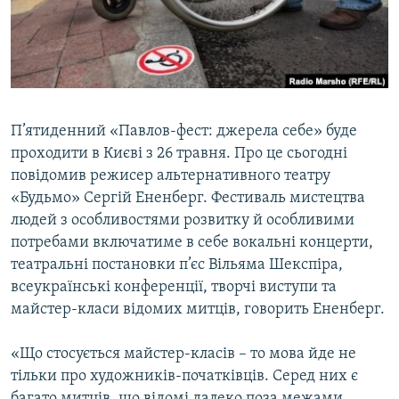
ВІДЕОУРОКИ «ELIFBE»
Русский
СВІДЧЕННЯ ОКУПАЦІЇ
Qırımtatar
УКРАЇНСЬКА ПРОБЛЕМА КРИМУ
ДОЛУЧАЙСЯ!
ІНФОГРАФІКА
П’ятиденний «Павлов-фест: джерела себе» буде
проходити в Києві з 26 травня. Про це сьогодні
повідомив режисер альтернативного театру
Усі сайти RFE/RL
«Будьмо» Сергій Ененберг. Фестиваль мистецтва
людей з особливостями розвитку й особливими
потребами включатиме в себе вокальні концерти,
театральні постановки п’єс Вільяма Шекспіра,
всеукраїнські конференції, творчі виступи та
майстер-класи відомих митців, говорить Ененберг.
«Що стосується майстер-класів – то мова йде не
тільки про художників-початківців. Серед них є
багато митців, що відомі далеко поза межами