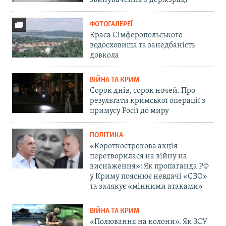
звинувачення в держзраді
ФОТОГАЛЕРЕЇ
Краса Сімферопольського
водосховища та занедбаність
довкола
ВІЙНА ТА КРИМ
Сорок днів, сорок ночей. Про
результати кримської операції з
примусу Росії до миру
ПОЛІТИКА
«Короткострокова акція
перетворилася на війну на
виснаження»: Як пропаганда РФ
у Криму пояснює невдачі «СВО»
та залякує «мінними атаками»
ВІЙНА ТА КРИМ
«Полювання на колони». Як ЗСУ