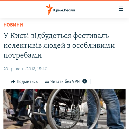
Доступність
посилання
Перейти
НОВИНИ
до
НОВИНИ
У Києві відбудеться фестиваль
основного
ВОДА.КРИМ
матеріалу
колективів людей з особливими
ВІДЕО ТА ФОТО
Перейти
потребами
до
ПОЛІТИКА
основної
23 травень 2013, 15:40
БЛОГИ
навігації
Перейти
Поділитись
Читати без VPN
ПОГЛЯД
до
ІНТЕРВ'Ю
пошуку
ВСЕ ЗА ДЕНЬ
СПЕЦПРОЕКТИ
ЯК ОБІЙТИ БЛОКУВАННЯ
ДЕПОРТАЦІЯ