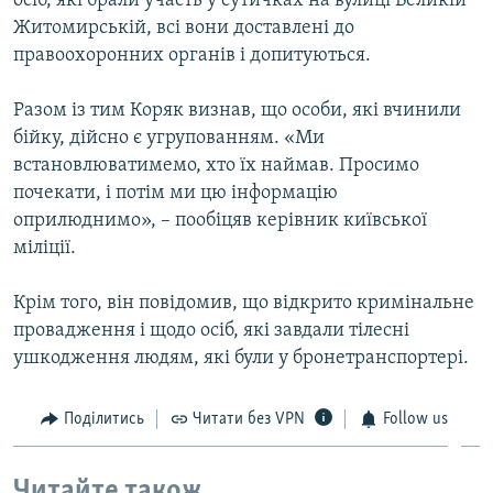
осіб, які брали участь у сутичках на вулиці Великій
Житомирській, всі вони доставлені до
правоохоронних органів і допитуються.
Разом із тим Коряк визнав, що особи, які вчинили
бійку, дійсно є угрупованням. «Ми
встановлюватимемо, хто їх наймав. Просимо
почекати, і потім ми цю інформацію
оприлюднимо», – пообіцяв керівник київської
міліції.
Крім того, він повідомив, що відкрито кримінальне
провадження і щодо осіб, які завдали тілесні
ушкодження людям, які були у бронетранспортері.
Поділитись
Читати без VPN
Follow us
Читайте також