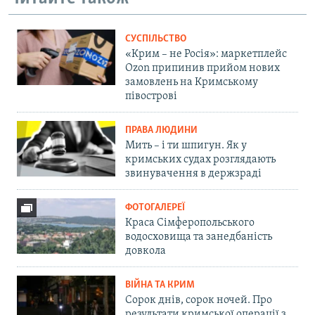
СУСПІЛЬСТВО
«Крим – не Росія»: маркетплейс
Ozon припинив прийом нових
замовлень на Кримському
півострові
ПРАВА ЛЮДИНИ
Мить – і ти шпигун. Як у
кримських судах розглядають
звинувачення в держзраді
ФОТОГАЛЕРЕЇ
Краса Сімферопольського
водосховища та занедбаність
довкола
ВІЙНА ТА КРИМ
Сорок днів, сорок ночей. Про
результати кримської операції з