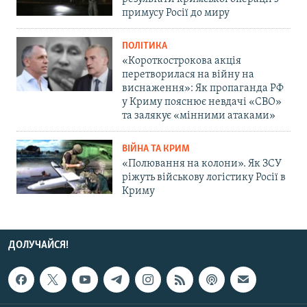
примусу Росії до миру
ПОЛІТИКА
«Короткострокова акція
перетворилася на війну на
виснаження»: Як пропаганда РФ
у Криму пояснює невдачі «СВО»
та залякує «мінними атаками»
ВІЙНА ТА КРИМ
«Полювання на колони». Як ЗСУ
ріжуть військову логістику Росії в
Криму
ДОЛУЧАЙСЯ!