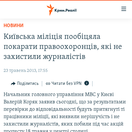
Доступність
посилання
Перейти
НОВИНИ
до
НОВИНИ
Київська міліція пообіцяла
основного
ВОДА.КРИМ
матеріалу
покарати правоохоронців, які не
ВІДЕО ТА ФОТО
Перейти
захистили журналістів
до
ПОЛІТИКА
основної
23 травень 2013, 17:55
БЛОГИ
навігації
Перейти
Поділитись
Читати без VPN
ПОГЛЯД
до
Начальник головного управління МВС у Києві
ІНТЕРВ'Ю
пошуку
Валерій Коряк заявив сьогодні, що за результатами
ВСЕ ЗА ДЕНЬ
перевірки до відповідальності будуть притягнуті ті
СПЕЦПРОЕКТИ
працівники міліції, які виявили нерішучість і не
захистили журналістів, яких побили під час акцій
ЯК ОБІЙТИ БЛОКУВАННЯ
ДЕПОРТАЦІЯ
протесту 18 травня у центрі столиці.