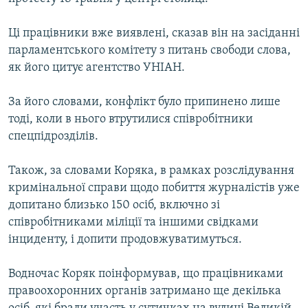
ВІДЕОУРОКИ «ELIFBE»
Русский
Ці працівники вже виявлені, сказав він на засіданні
СВІДЧЕННЯ ОКУПАЦІЇ
Qırımtatar
парламентського комітету з питань свободи слова,
УКРАЇНСЬКА ПРОБЛЕМА КРИМУ
як його цитує агентство УНІАН.
ДОЛУЧАЙСЯ!
ІНФОГРАФІКА
За його словами, конфлікт було припинено лише
тоді, коли в нього втрутилися співробітники
спецпідрозділів.
Усі сайти RFE/RL
Також, за словами Коряка, в рамках розслідування
кримінальної справи щодо побиття журналістів уже
допитано близько 150 осіб, включно зі
співробітниками міліції та іншими свідками
інциденту, і допити продовжуватимуться.
Водночас Коряк поінформував, що працівниками
правоохоронних органів затримано ще декілька