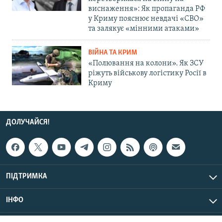
виснаження»: Як пропаганда РФ
у Криму пояснює невдачі «СВО»
та залякує «мінними атаками»
ВІЙНА ТА КРИМ
«Полювання на колони». Як ЗСУ
ріжуть військову логістику Росії в
Криму
ДОЛУЧАЙСЯ!
ПІДТРИМКА
ІНФО