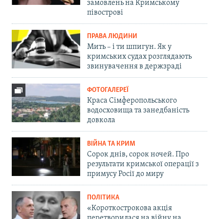
замовлень на Кримському
півострові
ПРАВА ЛЮДИНИ
Мить – і ти шпигун. Як у
кримських судах розглядають
звинувачення в держзраді
ФОТОГАЛЕРЕЇ
Краса Сімферопольського
водосховища та занедбаність
довкола
ВІЙНА ТА КРИМ
Сорок днів, сорок ночей. Про
результати кримської операції з
примусу Росії до миру
ПОЛІТИКА
«Короткострокова акція
перетворилася на війну на