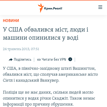
Доступність
посилання
Перейти
НОВИНИ
до
НОВИНИ
У США обвалився міст, люди і
основного
ВОДА.КРИМ
матеріалу
машини опинилися у воді
ВІДЕО ТА ФОТО
Перейти
до
24 травень 2013, 07:51
ПОЛІТИКА
основної
БЛОГИ
Поділитись
Читати без VPN
навігації
Перейти
ПОГЛЯД
У США, в північно-західному штаті Вашингтон,
до
обвалився міст, що сполучав американське місто
ІНТЕРВ'Ю
пошуку
Сіетл і канадський Ванкувер.
ВСЕ ЗА ДЕНЬ
Поліція ще не має даних, скільки людей могло
СПЕЦПРОЕКТИ
опинитися у водах річки Скаджіт. Також немає
ЯК ОБІЙТИ БЛОКУВАННЯ
ДЕПОРТАЦІЯ
інформації про причину обрушення.