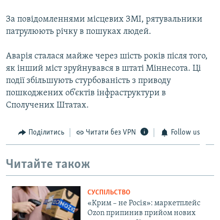
ВІДЕОУРОКИ «ELIFBE»
Русский
За повідомленнями місцевих ЗМІ, рятувальники
СВІДЧЕННЯ ОКУПАЦІЇ
патрулюють річку в пошуках людей.
Qırımtatar
УКРАЇНСЬКА ПРОБЛЕМА КРИМУ
Аварія сталася майже через шість років після того,
ДОЛУЧАЙСЯ!
ІНФОГРАФІКА
як інший міст зруйнувався в штаті Міннесота. Ці
події збільшують стурбованість з приводу
пошкоджених об’єктів інфраструктури в
Сполучених Штатах.
Усі сайти RFE/RL
Поділитись
Читати без VPN
Follow us
Читайте також
СУСПІЛЬСТВО
«Крим – не Росія»: маркетплейс
Ozon припинив прийом нових