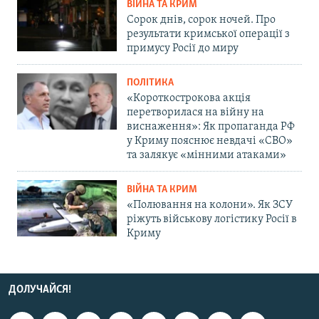
ВІЙНА ТА КРИМ
Сорок днів, сорок ночей. Про
результати кримської операції з
примусу Росії до миру
ПОЛІТИКА
«Короткострокова акція
перетворилася на війну на
виснаження»: Як пропаганда РФ
у Криму пояснює невдачі «СВО»
та залякує «мінними атаками»
ВІЙНА ТА КРИМ
«Полювання на колони». Як ЗСУ
ріжуть військову логістику Росії в
Криму
ДОЛУЧАЙСЯ!