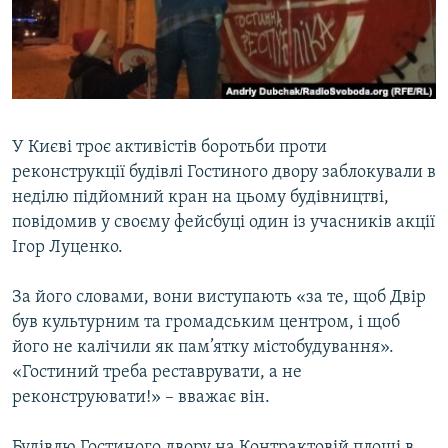
ВІДЕОУРОКИ «ELIFBE»
Русский
СВІДЧЕННЯ ОКУПАЦІЇ
Qırımtatar
УКРАЇНСЬКА ПРОБЛЕМА КРИМУ
ДОЛУЧАЙСЯ!
ІНФОГРАФІКА
У Києві троє активістів боротьби проти
реконструкції будівлі Гостиного двору заблокували в
неділю підйомний кран на цьому будівництві,
Усі сайти RFE/RL
повідомив у своєму фейсбуці один із учасників акції
Ігор Луценко.
За його словами, вони виступають «за те, щоб Двір
був культурним та громадським центром, і щоб
його не калічили як пам’ятку містобудування».
«Гостиний треба реставрувати, а не
реконструювати!» – вважає він.
Будівлю Гостиного двору на Контрактовій площі в