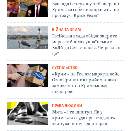
Блокада без сухопутної операції:
Крим сам себе не заправить і не
прогодує | Крим.Реалії
ВІЙНА ТА КРИМ
Російська влада обіцяє закрити
морський шлях українським
БпЛА до Севастополя. Чи реально
це?
СУСПІЛЬСТВО
«Крим – не Росія»: маркетплейс
Ozon припинив прийом нових
замовлень на Кримському
півострові
ПРАВА ЛЮДИНИ
Мить – і ти шпигун. Як у
кримських судах розглядають
звинувачення в держзраді