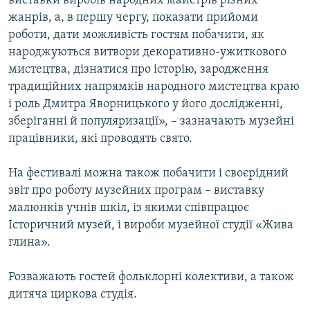
виставки виробів народних майстрів різних
жанрів, а, в першу чергу, показати прийоми
роботи, дати можливість гостям побачити, як
народжуються витвори декоративно-ужиткового
мистецтва, дізнатися про історію, зародження
традиційних напрямків народного мистецтва краю
і роль Дмитра Яворницького у його дослідженні,
зберіганні й популяризації», – зазначають музейні
працівники, які проводять свято.
На фестивалі можна також побачити і своєрідний
звіт про роботу музейних програм – виставку
малюнків учнів шкіл, із якими співпрацює
Історичний музей, і вироби музейної студії «Жива
глина».
Розважають гостей фольклорні колективи, а також
дитяча циркова студія.