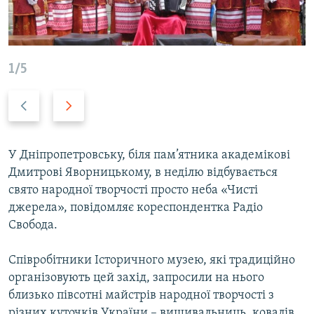
ВІДЕОУРОКИ «ELIFBE»
Русский
СВІДЧЕННЯ ОКУПАЦІЇ
Qırımtatar
УКРАЇНСЬКА ПРОБЛЕМА КРИМУ
1/5
ДОЛУЧАЙСЯ!
ІНФОГРАФІКА
Previous
Next
slide
slide
Усі сайти RFE/RL
У Дніпропетровську, біля пам’ятника академікові
Дмитрові Яворницькому, в неділю відбувається
свято народної творчості просто неба «Чисті
джерела», повідомляє кореспондентка Радіо
Свобода.
Співробітники Історичного музею, які традиційно
організовують цей захід, запросили на нього
близько півсотні майстрів народної творчості з
різних куточків України – вишивальниць, ковалів,