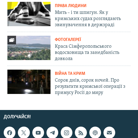
ПРАВА ЛЮДИНИ
Мить – і ти шпигун. Як у
кримських судах розглядають
звинувачення в держзраді
ФОТОГАЛЕРЕЇ
Краса Сімферопольського
водосховища та занедбаність
довкола
ВІЙНА ТА КРИМ
Сорок днів, сорок ночей. Про
результати кримської операції з
примусу Росії до миру
ДОЛУЧАЙСЯ!