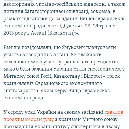
двосторонніх україно-російських відносин, а також
питання багатосторонньої співпраці, зокрема, в
рамках підготовки до засідання Вищої євразійської
економічної ради, яке відбудеться 28–29 травня
2013 року в Астані (Казахстан)».
Раніше повідомляли, що Янукович планує взяти
участь і в засіданні в Астані. Як вважають,
головною темою участі українського президента
мало б бути бажання України стати спостерігачем у
Митному союзі Росії, Казахстану і Білорусі – трьох
країн-членів Євразійського економічного
співтовариства, яким керує Вища євразійська
економічна рада.
У середу уряд України на своєму засіданні
схвалив
проект меморандуму
з країнами Митного союзу
про надання Україні статусу спостерігача в цьому