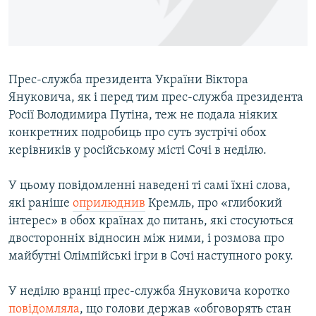
ВІДЕОУРОКИ «ELIFBE»
Русский
СВІДЧЕННЯ ОКУПАЦІЇ
Qırımtatar
УКРАЇНСЬКА ПРОБЛЕМА КРИМУ
Прес-служба президента України Віктора
ДОЛУЧАЙСЯ!
ІНФОГРАФІКА
Януковича, як і перед тим прес-служба президента
Росії Володимира Путіна, теж не подала ніяких
конкретних подробиць про суть зустрічі обох
керівників у російському місті Сочі в неділю.
Усі сайти RFE/RL
У цьому повідомленні наведені ті самі їхні слова,
які раніше
оприлюднив
Кремль, про «глибокий
інтерес» в обох країнах до питань, які стосуються
двосторонніх відносин між ними, і розмова про
майбутні Олімпійські ігри в Сочі наступного року.
У неділю вранці прес-служба Януковича коротко
повідомляла
, що голови держав «обговорять стан