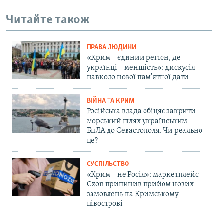
Читайте також
ПРАВА ЛЮДИНИ
«Крим – єдиний регіон, де
українці – меншість»: дискусія
навколо нової пам'ятної дати
ВІЙНА ТА КРИМ
Російська влада обіцяє закрити
морський шлях українським
БпЛА до Севастополя. Чи реально
це?
СУСПІЛЬСТВО
«Крим – не Росія»: маркетплейс
Ozon припинив прийом нових
замовлень на Кримському
півострові