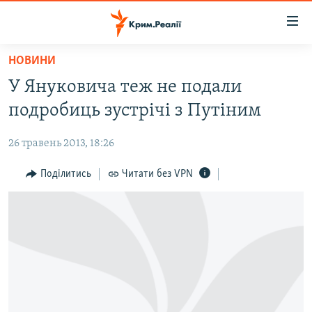
Доступність
посилання
Перейти
НОВИНИ
до
НОВИНИ
У Януковича теж не подали
основного
ВОДА.КРИМ
матеріалу
подробиць зустрічі з Путіним
ВІДЕО ТА ФОТО
Перейти
до
26 травень 2013, 18:26
ПОЛІТИКА
основної
БЛОГИ
Поділитись
Читати без VPN
навігації
Перейти
ПОГЛЯД
до
ІНТЕРВ'Ю
пошуку
ВСЕ ЗА ДЕНЬ
СПЕЦПРОЕКТИ
ЯК ОБІЙТИ БЛОКУВАННЯ
ДЕПОРТАЦІЯ