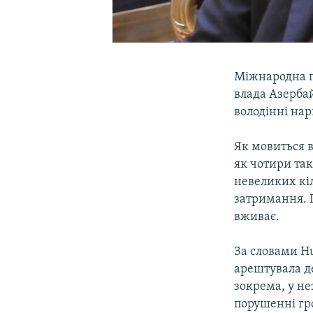
Міжнародна п
влада Азерба
володінні на
Як мовиться в
як чотири так
невеликих кіл
затримання. 
вживає.
За словами Hu
арештувала де
зокрема, у не
порушенні гро