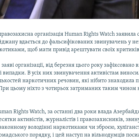
равозахисна організація Human Rights Watch заявила с
йджану вдається до фальсифікованих звинувачень у н
ркотиками, щоб мати привід арештувати своїх критиків
 заяві організації, від березня цього року зафіксовано
і випадки. В усіх них звинувачення активістам виносил
ькостей наркотичних речовин, які нібито знаходила по
При цьому ніхто з чотирьох затриманих таким чином 
man Rights Watch, за останні два роки влада Азербай
сятки активістів, журналістів і правозахисників, звин
законному володінні наркотиками чи зброєю, хуліганст
мадського порядку, і цей наступ на вільнодумців поси