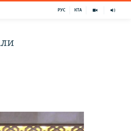
РУС
КТА
али