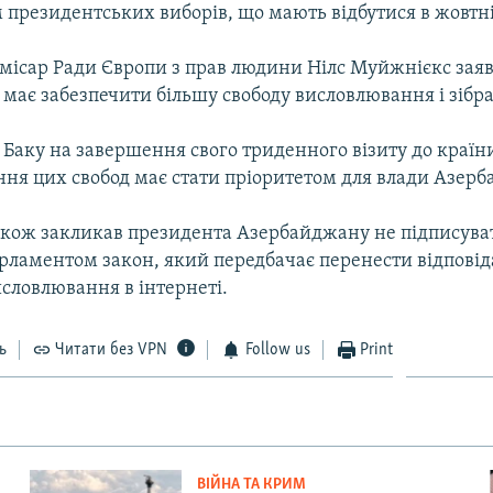
президентських виборів, що мають відбутися в жовтні
омісар Ради Європи з прав людини Нілс Муйжнієкс зая
має забезпечити більшу свободу висловлювання і зібра
Баку на завершення свого триденного візиту до країни
ння цих свобод має стати пріоритетом для влади Азерб
кож закликав президента Азербайджану не підписува
рламентом закон, який передбачає перенести відповіда
исловлювання в інтернеті.
ь
Читати без VPN
Follow us
Print
ВІЙНА ТА КРИМ