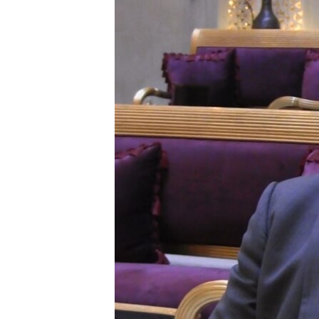
ВІДЕОУРОКИ «ELIFBE»
СВІДЧЕННЯ ОКУПАЦІЇ
УКРАЇНСЬКА ПРОБЛЕМА КРИМУ
ІНФОГРАФІКА