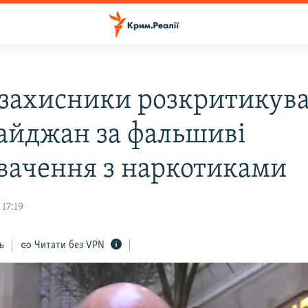
захисники розкритикув
айджан за фальшиві
вачення з наркотиками
 17:19
ь
Читати без VPN