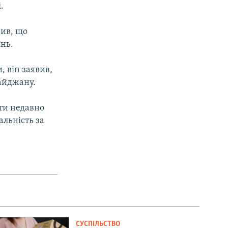
.
вив, що
нь.
, він заявив,
айджану.
ти недавно
льність за
СУСПІЛЬСТВО