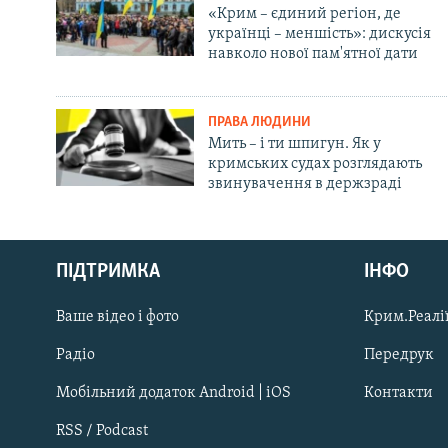
«Крим – єдиний регіон, де
українці – меншість»: дискусія
навколо нової пам'ятної дати
ПРАВА ЛЮДИНИ
Мить – і ти шпигун. Як у
кримських судах розглядають
звинувачення в держзраді
Русский
ПІДТРИМКА
ІНФО
Qırımtatar
Ваше відео і фото
Крим.Реалії
ДОЛУЧАЙСЯ!
Радіо
Передрук
Мобільний додаток Android | iOS
Контакти
RSS / Podcast