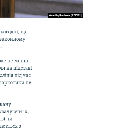
ьогодні, що
езаконному
.
 вже не менш
и на підставі
ліція під час
наркотики не
джану
увачуючи їх,
ві чи
люється з