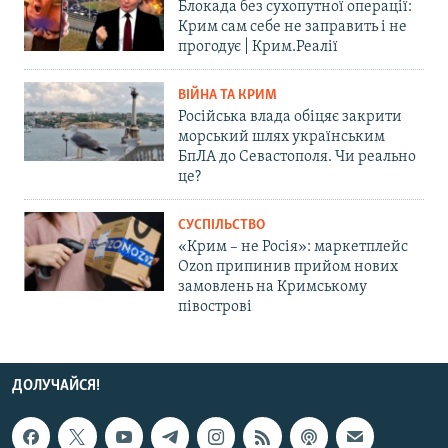
Блокада без сухопутної операції:
Крим сам себе не заправить і не
прогодує | Крим.Реалії
ВІЙНА ТА КРИМ
Російська влада обіцяє закрити
морський шлях українським
БпЛА до Севастополя. Чи реально
це?
СУСПІЛЬСТВО
«Крим – не Росія»: маркетплейс
Ozon припинив прийом нових
замовлень на Кримському
півострові
ДОЛУЧАЙСЯ!