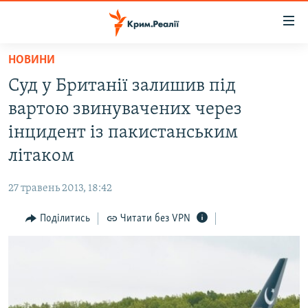
Доступність
посилання
Перейти
НОВИНИ
до
НОВИНИ
Суд у Британії залишив під
основного
ВОДА.КРИМ
матеріалу
вартою звинувачених через
ВІДЕО ТА ФОТО
Перейти
інцидент із пакистанським
до
ПОЛІТИКА
літаком
основної
БЛОГИ
навігації
27 травень 2013, 18:42
Перейти
ПОГЛЯД
до
Поділитись
Читати без VPN
ІНТЕРВ'Ю
пошуку
ВСЕ ЗА ДЕНЬ
СПЕЦПРОЕКТИ
ЯК ОБІЙТИ БЛОКУВАННЯ
ДЕПОРТАЦІЯ