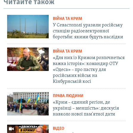
Читайте також
ВІЙНА ТА КРИМ
У Севастополі уразили російську
станцію радіоелектронної
боротьби: якими будуть наслідки
ВІЙНА ТА КРИМ
«Для них із Кримом розпочнеться
важка історія»: командир ОТУ
«Одеса» – про пастку для
російських військ на
Кінбурнській косі
ПРАВА ЛЮДИНИ
«Крим – єдиний регіон, де
українці – меншість»: дискусія
навколо нової пам'ятної дати
ВІДЕО