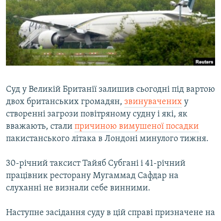
ВІДЕОУРОКИ «ELIFBE»
Русский
СВІДЧЕННЯ ОКУПАЦІЇ
Qırımtatar
УКРАЇНСЬКА ПРОБЛЕМА КРИМУ
ДОЛУЧАЙСЯ!
ІНФОГРАФІКА
Суд у Великій Британії залишив сьогодні під вартою
двох британських громадян,
звинувачених
у
Усі сайти RFE/RL
створенні загрози повітряному судну і які, як
вважають, стали
причиною вимушеної посадки
пакистанського літака в Лондоні минулого тижня.
30-річний таксист Тайяб Субгані і 41-річний
працівник ресторану Мугаммад Сафдар на
слуханні не визнали себе винними.
Наступне засідання суду в цій справі призначене на