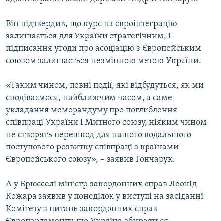
ВІДЕОУРОКИ «ELIFBE»
Русский
Він підтвердив, що курс на євроінтеграцію
СВІДЧЕННЯ ОКУПАЦІЇ
Qırımtatar
залишається для України стратегічним, і
УКРАЇНСЬКА ПРОБЛЕМА КРИМУ
підписання угоди про асоціацію з Європейським
союзом залишається незмінною метою України.
ДОЛУЧАЙСЯ!
ІНФОГРАФІКА
«Таким чином, певні події, які відбудуться, як ми
сподіваємося, найближчим часом, а саме
Усі сайти RFE/RL
укладання меморандуму про поглиблення
співпраці України і Митного союзу, ніяким чином
не створять перешкод для нашого подальшого
поступового розвитку співпраці з країнами
Європейського союзу», – заявив Гончарук.
А у Брюсселі міністр закордонних справ Леонід
Кожара заявив у понеділок у виступі на засіданні
Комітету з питань закордонних справ