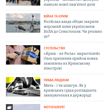
навколо нової пам'ятної дати
ВІЙНА ТА КРИМ
Російська влада обіцяє закрити
морський шлях українським
БпЛА до Севастополя. Чи реально
це?
СУСПІЛЬСТВО
«Крим – не Росія»: маркетплейс
Ozon припинив прийом нових
замовлень на Кримському
півострові
ПРАВА ЛЮДИНИ
Мить – і ти шпигун. Як у
кримських судах розглядають
звинувачення в держзраді
ФОТОГАЛЕРЕЇ