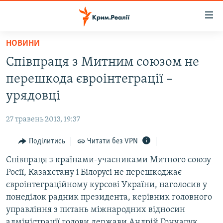
Доступність
посилання
Перейти
НОВИНИ
до
НОВИНИ
Співпраця з Митним союзом не
основного
ВОДА.КРИМ
матеріалу
перешкода євроінтеграції –
ВІДЕО ТА ФОТО
Перейти
урядовці
до
ПОЛІТИКА
основної
27 травень 2013, 19:37
БЛОГИ
навігації
Перейти
Поділитись
Читати без VPN
ПОГЛЯД
до
Співпраця з країнами-учасниками Митного союзу
ІНТЕРВ'Ю
пошуку
Росії, Казахстану і Білорусі не перешкоджає
ВСЕ ЗА ДЕНЬ
євроінтеграційному курсові України, наголосив у
СПЕЦПРОЕКТИ
понеділок радник президента, керівник головного
управління з питань міжнародних відносин
ЯК ОБІЙТИ БЛОКУВАННЯ
ДЕПОРТАЦІЯ
адміністрації голови держави Андрій Гончарук.