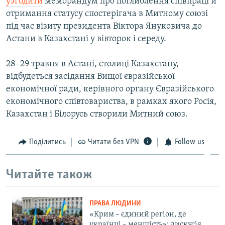
узгодити
меморандум про поглиблення співпраці й
отримання статусу спостерігача в Митному союзі
під час візиту президента Віктора Януковича до
Астани в Казахстані у вівторок і середу.
28–29 травня в Астані, столиці Казахстану,
відбудеться засідання Вищої євразійської
економічної ради, керівного органу Євразійського
економічного співтовариства, в рамках якого Росія,
Казахстан і Білорусь створили Митний союз.
Поділитись
Читати без VPN
Follow us
Читайте також
ПРАВА ЛЮДИНИ
«Крим – єдиний регіон, де
українці – меншість»: дискусія