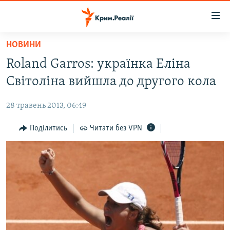
Доступність
посилання
Перейти
НОВИНИ
до
НОВИНИ
Roland Garros: українка Еліна
основного
ВОДА.КРИМ
матеріалу
Світоліна вийшла до другого кола
ВІДЕО ТА ФОТО
Перейти
до
28 травень 2013, 06:49
ПОЛІТИКА
основної
БЛОГИ
Поділитись
Читати без VPN
навігації
Перейти
ПОГЛЯД
до
ІНТЕРВ'Ю
пошуку
ВСЕ ЗА ДЕНЬ
СПЕЦПРОЕКТИ
ЯК ОБІЙТИ БЛОКУВАННЯ
ДЕПОРТАЦІЯ