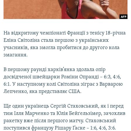
ВІДЕОУРОКИ «ELIFBE»
Русский
СВІДЧЕННЯ ОКУПАЦІЇ
Qırımtatar
УКРАЇНСЬКА ПРОБЛЕМА КРИМУ
На відкритому чемпіонаті Франції з тенісу 18-річна
ДОЛУЧАЙСЯ!
ІНФОГРАФІКА
Еліна Світоліна стала першою з українських
учасників, яка змогла пробитися до другого кола
змагання.
Усі сайти RFE/RL
В першому раунді харків’янка здолала опір
досвідченої швейцарки Роміни Опранді – 6:3, 4:6,
6:1. У наступному колі Світоліна зіграє з Варварою
Лепченко, яка представляє США.
Ще один українець Сергій Стаховський, як і перед
тим Ілля Марченко та Юлія Бейґельзімер, зачохлив
ракетку вже після першого матчу. Стаховський
поступився французу Рішару Ґаске – 1:6, 4:6, 3:6.