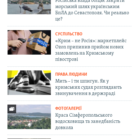
Російська влада обіцяє закрити
морський шлях українським
БпЛА до Севастополя. Чи реально
це?
СУСПІЛЬСТВО
«Крим – не Росія»: маркетплейс
Ozon припинив прийом нових
замовлень на Кримському
півострові
ПРАВА ЛЮДИНИ
Мить – і ти шпигун. Як у
кримських судах розглядають
звинувачення в держзраді
ФОТОГАЛЕРЕЇ
Краса Сімферопольського
водосховища та занедбаність
довкола