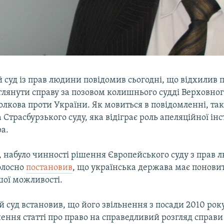
 суд із прав людини повідомив сьогодні, що відхилив 
глянути справу за позовом колишнього судді Верховног
олкова проти України. Як мовиться в повідомленні, та
 Страсбурзького суду, яка відіграє роль апеляційної інс
а.
 набуло чинності рішення Європейського суду з прав 
олосно
постановив
, що українська держава має понови
шої можливості.
 суд встановив, що його звільнення з посади 2010 рок
ння статті про право на справедливий розгляд справи 