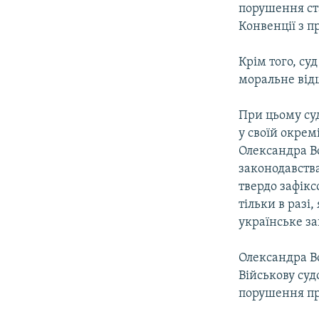
порушення ста
Конвенції з п
Крім того, су
моральне відш
При цьому суд
у своїй окрем
Олександра Во
законодавства
твердо зафік
тільки в разі,
українське за
Олександра Во
Військову суд
порушення пр