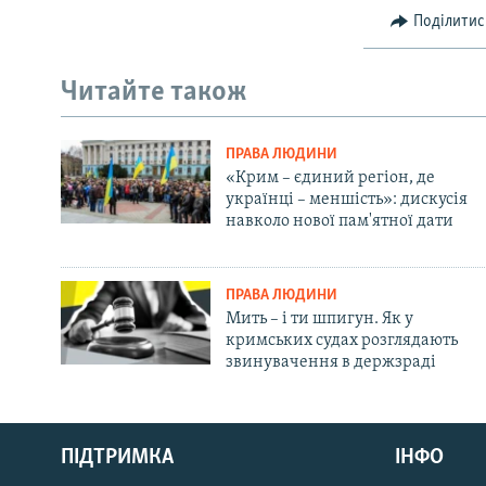
Поділитис
Читайте також
ПРАВА ЛЮДИНИ
«Крим – єдиний регіон, де
українці – меншість»: дискусія
навколо нової пам'ятної дати
ПРАВА ЛЮДИНИ
Мить – і ти шпигун. Як у
кримських судах розглядають
звинувачення в держзраді
Русский
ПІДТРИМКА
ІНФО
Qırımtatar