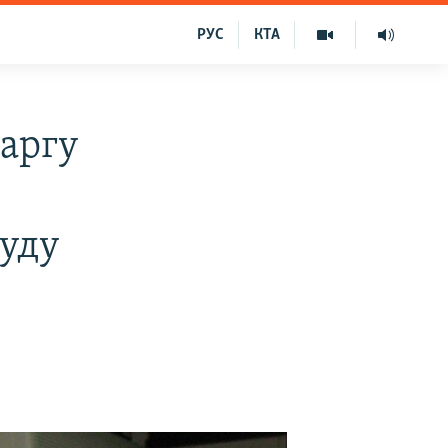
РУС
КТА
каргу
суду