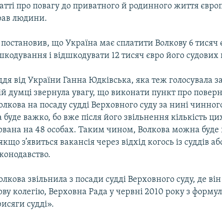
тті про повагу до приватного й родинного життя євро
рав людини.
д постановив, що Україна має сплатити Волкову 6 тисяч 
кодування і відшкодувати 12 тисяч євро його судових 
дя від України Ганна Юдківська, яка теж голосувала з
ій думці звернула увагу, що виконати пункт про повер
лкова на посаду судді Верховного суду за нині чинног
 буде важко, бо вже після його звільнення кількість цих
сована на 48 особах. Таким чином, Волкова можна буде
 якщо з’явиться вакансія через відхід когось із суддів а
конодавство.
лкова звільнила з посади судді Верховного суду, де ві
ову колегію, Верховна Рада у червні 2010 року з форм
исяги судді».