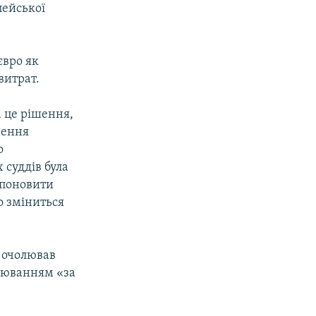
пейської
євро як
витрат.
а це рішення,
нення
о
 суддів була
 поновити
бо зміниться
н очолював
улюванням «за