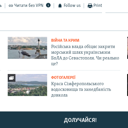
ь
Читати без VPN
Follow us
Print
ВІЙНА ТА КРИМ
Російська влада обіцяє закрити
морський шлях українським
БпЛА до Севастополя. Чи реально
це?
ФОТОГАЛЕРЕЇ
Краса Сімферопольського
водосховища та занедбаність
довкола
ДОЛУЧАЙСЯ!