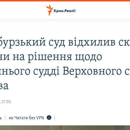
бурзький суд відхилив с
ни на рішення щодо
нього судді Верховного 
ва
 17:55
ь
Читати без VPN