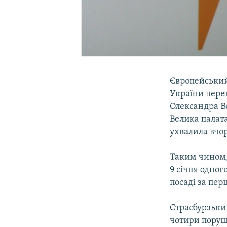
Європейський
України пере
Олександра В
Велика палата
ухвалила вчор
Таким чином,
9 січня одног
посаді за пер
Страсбурзький
чотири поруше