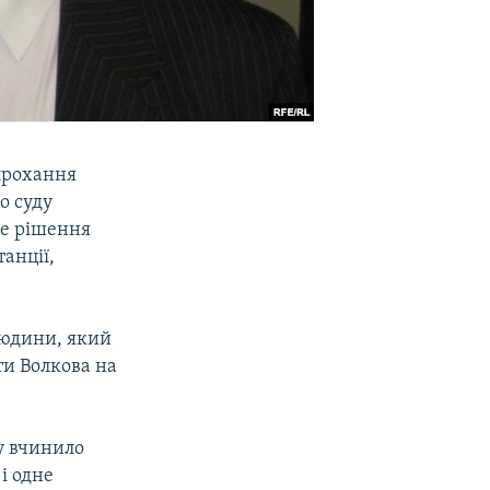
прохання
о суду
ке рішення
танції,
людини, який
ти Волкова на
у вчинило
і одне