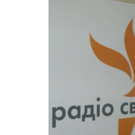
ВІДЕОУРОКИ «ELIFBE»
СВІДЧЕННЯ ОКУПАЦІЇ
УКРАЇНСЬКА ПРОБЛЕМА КРИМУ
ІНФОГРАФІКА