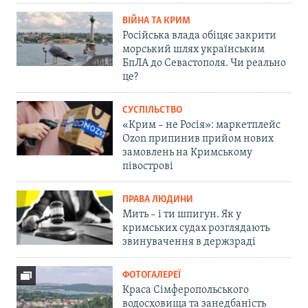
ВІЙНА ТА КРИМ
Російська влада обіцяє закрити
морський шлях українським
БпЛА до Севастополя. Чи реально
це?
СУСПІЛЬСТВО
«Крим – не Росія»: маркетплейс
Ozon припинив прийом нових
замовлень на Кримському
півострові
ПРАВА ЛЮДИНИ
Мить – і ти шпигун. Як у
кримських судах розглядають
звинувачення в держзраді
ФОТОГАЛЕРЕЇ
Краса Сімферопольського
водосховища та занедбаність