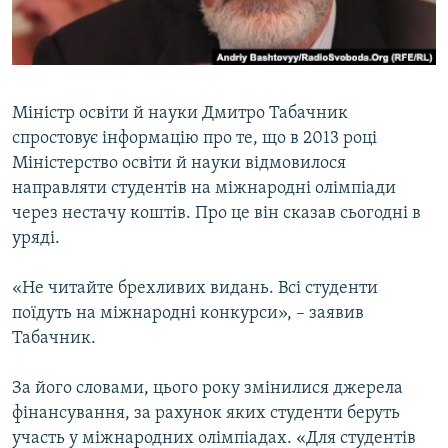
ВІДЕОУРОКИ «ELIFBE»
Русский
СВІДЧЕННЯ ОКУПАЦІЇ
Qırımtatar
УКРАЇНСЬКА ПРОБЛЕМА КРИМУ
Міністр освіти й науки Дмитро Табачник
ДОЛУЧАЙСЯ!
ІНФОГРАФІКА
спростовує інформацію про те, що в 2013 році
Міністерство освіти й науки відмовилося
направляти студентів на міжнародні олімпіади
через нестачу коштів. Про це він сказав сьогодні в
Усі сайти RFE/RL
уряді.
«Не читайте брехливих видань. Всі студенти
поїдуть на міжнародні конкурси», – заявив
Табачник.
За його словами, цього року змінилися джерела
фінансування, за рахунок яких студенти беруть
участь у міжнародних олімпіадах. «Для студентів