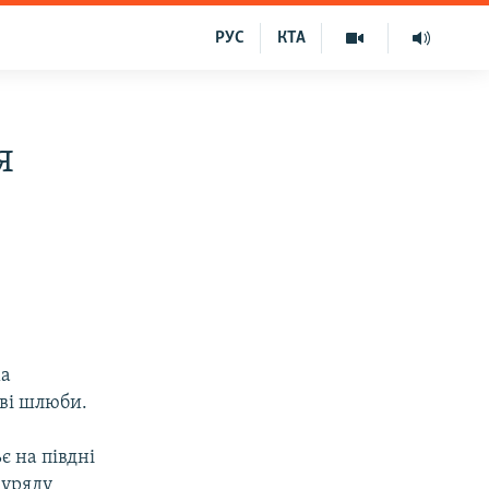
РУС
КТА
я
ма
еві шлюби.
є на півдні
 уряду