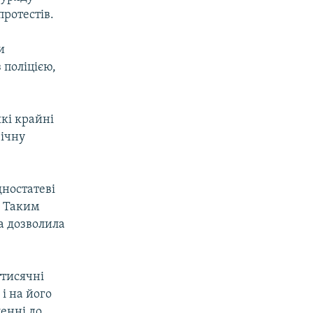
протестів.
и
 поліцією,
які крайні
вічну
дностатеві
. Таким
ка дозволила
ттисячні
 і на його
ленні до