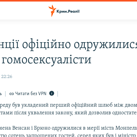
нції офіційно одружилис
 гомосексуалісти
 22:26
ь
Читати без VPN
середу був укладений перший офіційний шлюб між дво
тами після ухвалення закону, який дозволив одностат
мена Венсан і Брюно одружилися в мерії міста Монпель
стю сотень запрошених гостей, серед яких був і міністр