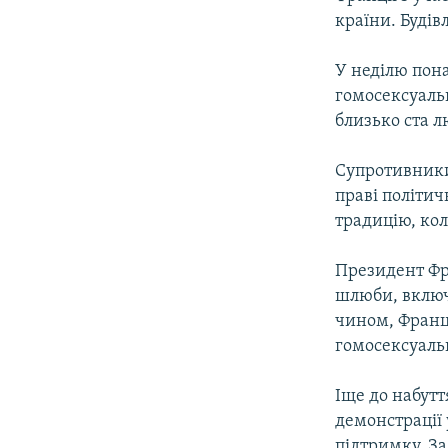
ВІДЕОУРОКИ «ELIFBE»
країни. Будів
СВІДЧЕННЯ ОКУПАЦІЇ
У неділю пон
УКРАЇНСЬКА ПРОБЛЕМА КРИМУ
гомосексуальн
ІНФОГРАФІКА
близько ста 
Супротивники 
праві політич
традицію, кол
Президент Фр
шлюби, включ
чином, Франці
гомосексуаль
Іще до набутт
демонстрації 
підтримку. За