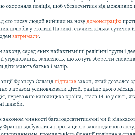
лю охороняла поліція, щоб убезпечитися від можливих 
ад сто тисяч людей вийшли на нову
демонстрацію
прот
их шлюбів у столиці Парижі; сталися кілька сутичок із
людей
затримали
.
закону, серед яких найактивніші релігійні групи і де
ні угруповання, заявляють, що хочуть зберегти спокон
и діти мають батька і матір.
анції Франсуа Олланд
підписав
закон, який дозволяє о
но з правом усиновлювати дітей, раніше цього місяця
я, переважно католицька країна, стала 14-ю у світі, я
ні шлюби.
я законом чинності багатодесятитисячні чи й кількасо
у Франції відбувалися і проти цього законодавчого акту,
 опитуваннями, громадськість Франції поділена у став