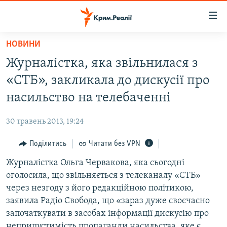
Доступність
посилання
Перейти
НОВИНИ
до
НОВИНИ
Журналістка, яка звільнилася з
основного
ВОДА.КРИМ
матеріалу
«СТБ», закликала до дискусії про
ВІДЕО ТА ФОТО
Перейти
насильство на телебаченні
до
ПОЛІТИКА
основної
30 травень 2013, 19:24
БЛОГИ
навігації
Перейти
Поділитись
Читати без VPN
ПОГЛЯД
до
Журналістка Ольга Червакова, яка сьогодні
ІНТЕРВ'Ю
пошуку
оголосила, що звільняється з телеканалу «СТБ»
ВСЕ ЗА ДЕНЬ
через незгоду з його редакційною політикою,
СПЕЦПРОЕКТИ
заявила Радіо Свобода, що «зараз дуже своєчасно
започаткувати в засобах інформації дискусію про
ЯК ОБІЙТИ БЛОКУВАННЯ
ДЕПОРТАЦІЯ
неприпустимість пропаганди насильства, яке є