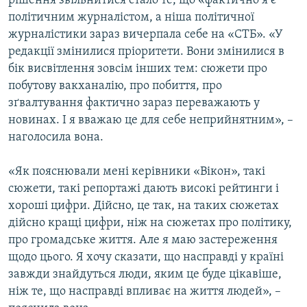
рішення звільнитися стало те, що «фактично я є
політичним журналістом, а ніша політичної
журналістики зараз вичерпала себе на «СТБ». «У
редакції змінилися пріоритети. Вони змінилися в
бік висвітлення зовсім інших тем: сюжети про
побутову вакханалію, про побиття, про
зґвалтування фактично зараз переважають у
новинах. І я вважаю це для себе неприйнятним», –
наголосила вона.
«Як пояснювали мені керівники «Вікон», такі
сюжети, такі репортажі дають високі рейтинги і
хороші цифри. Дійсно, це так, на таких сюжетах
дійсно кращі цифри, ніж на сюжетах про політику,
про громадське життя. Але я маю застереження
щодо цього. Я хочу сказати, що насправді у країні
завжди знайдуться люди, яким це буде цікавіше,
ніж те, що насправді впливає на життя людей», –