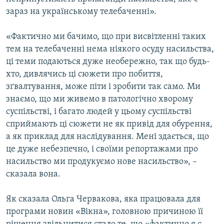
ВІДЕОУРОКИ «ELIFBE»
зараз на українському телебаченні».
Русский
СВІДЧЕННЯ ОКУПАЦІЇ
Qırımtatar
«Фактично ми бачимо, що при висвітленні таких
УКРАЇНСЬКА ПРОБЛЕМА КРИМУ
тем на телебаченні нема ніякого осуду насильства,
ці теми подаються дуже необережно, так що будь-
ДОЛУЧАЙСЯ!
ІНФОГРАФІКА
хто, дивлячись ці сюжети про побиття,
зґвалтування, може піти і зробити так само. Ми
знаємо, що ми живемо в патологічно хворому
Усі сайти RFE/RL
суспільстві, і багато людей у цьому суспільстві
сприймають ці сюжети не як привід для обурення,
а як приклад для наслідування. Мені здається, що
це дуже небезпечно, і своїми репортажами про
насильство ми продукуємо нове насильство», –
сказала вона.
Як сказала Ольга Червакова, яка працювала для
програми новин «Вікна», головною причиною її