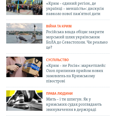
«Крим – єдиний регіон, де
українці – меншість»: дискусія
навколо нової пам'ятної дати
ВІЙНА ТА КРИМ
Російська влада обіцяє закрити
морський шлях українським
БпЛА до Севастополя. Чи реально
це?
СУСПІЛЬСТВО
«Крим – не Росія»: маркетплейс
Ozon припинив прийом нових
замовлень на Кримському
півострові
ПРАВА ЛЮДИНИ
Мить – і ти шпигун. Як у
кримських судах розглядають
звинувачення в держзраді