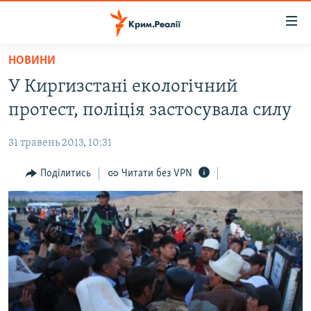
Доступність
посилання
Перейти
НОВИНИ
до
НОВИНИ
У Киргизстані екологічний
основного
ВОДА.КРИМ
матеріалу
протест, поліція застосувала силу
ВІДЕО ТА ФОТО
Перейти
до
31 травень 2013, 10:31
ПОЛІТИКА
основної
БЛОГИ
Поділитись
Читати без VPN
навігації
Перейти
ПОГЛЯД
до
ІНТЕРВ'Ю
пошуку
ВСЕ ЗА ДЕНЬ
СПЕЦПРОЕКТИ
ЯК ОБІЙТИ БЛОКУВАННЯ
ДЕПОРТАЦІЯ