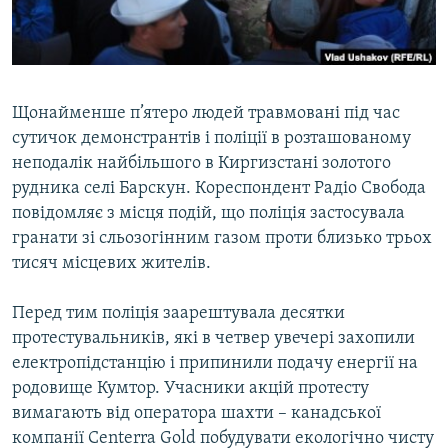
ВІДЕОУРОКИ «ELIFBE»
Русский
СВІДЧЕННЯ ОКУПАЦІЇ
Qırımtatar
УКРАЇНСЬКА ПРОБЛЕМА КРИМУ
Щонайменше п’ятеро людей травмовані під час
ДОЛУЧАЙСЯ!
ІНФОГРАФІКА
сутичок демонстрантів і поліції в розташованому
неподалік найбільшого в Киргизстані золотого
рудника селі Барскун. Кореспондент Радіо Свобода
повідомляє з місця подій, що поліція застосувала
Усі сайти RFE/RL
гранати зі сльозогінним газом проти близько трьох
тисяч місцевих жителів.
Перед тим поліція заарештувала десятки
протестувальників, які в четвер увечері захопили
електропідстанцію і припинили подачу енергії на
родовище Кумтор. Учасники акцій протесту
вимагають від оператора шахти – канадської
компанії Centerra Gold побудувати екологічно чисту