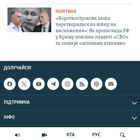
ПОЛІТИКА
«Короткострокова акція
перетворилася на війну на
виснаження»: Як пропаганда РФ
у Криму пояснює невдачі «СВО»
та залякує «мінними атаками»
ДОЛУЧАЙСЯ!
ПІДТРИМКА
ІНФО
© Крим.Реалії, 2026 | Усі права застережено.
КТА
РУС