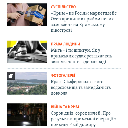
СУСПІЛЬСТВО
«Крим – не Росія»: маркетплейс
Ozon припинив прийом нових
замовлень на Кримському
півострові
ПРАВА ЛЮДИНИ
Мить – і ти шпигун. Як у
кримських судах розглядають
звинувачення в держзраді
ФОТОГАЛЕРЕЇ
Краса Сімферопольського
водосховища та занедбаність
довкола
ВІЙНА ТА КРИМ
Сорок днів, сорок ночей. Про
результати кримської операції з
примусу Росії до миру