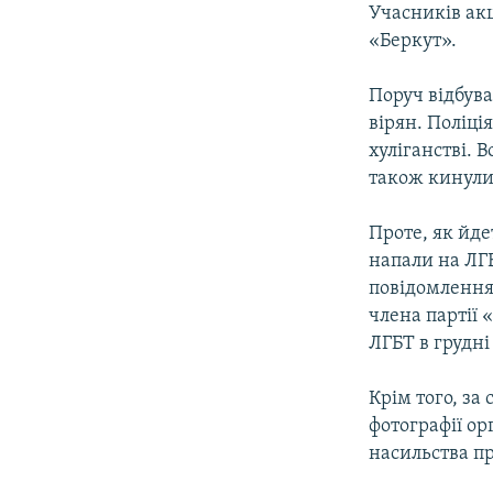
Учасників акц
«Беркут».
Поруч відбув
вірян. Поліці
хуліганстві. 
також кинули 
Проте, як йде
напали на ЛГБ
повідомлення
члена партії 
ЛГБТ в грудні
Крім того, за
фотографії ор
насильства п