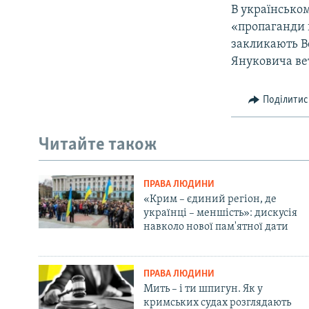
В українсько
«пропаганди 
закликають Ве
Януковича ве
Поділитис
Читайте також
ПРАВА ЛЮДИНИ
«Крим – єдиний регіон, де
українці – меншість»: дискусія
навколо нової пам'ятної дати
ПРАВА ЛЮДИНИ
Мить – і ти шпигун. Як у
кримських судах розглядають