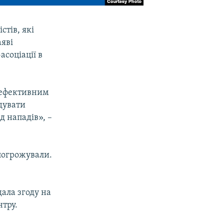
стів, які
аяві
соціації в
 ефективним
ідувати
д нападів», –
погрожували.
дала згоду на
нтру.