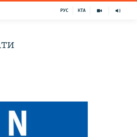
РУС
КТА
ати