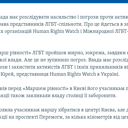
ада має розслідувати насильство і погрози проти активі
ва представників ЛГБТ-спільноти. Про це йдеться в з
 організацій Human Rights Watch і Міжнародної ЛГБТ-а
ш рівності» ЛГБТ пройшов мирно, зокрема, завдяки
кої влади. Але це не зупинило погроз. Влада має розсл
ози і захистити активістів ЛГБТ і їхніх прихильників ві
Кірей, представниця Human Rights Watch в Україні.
жнів перед «Маршем рівності» в Києві його учасникам 
ції також закликали владу столиці її заборонити.
олила учасникам маршу зібратися в центрі Києва, але 
ції на проспекті Перемоги, за кілька кілометрів від це