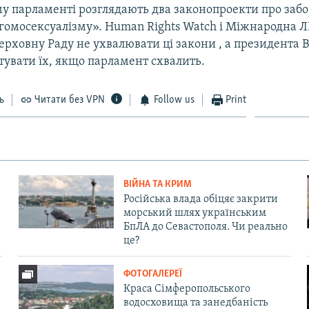
му парламенті розглядають два законопроекти про заб
гомосексуалізму». Human Rights Watch і Міжнародна Л
рховну Раду не ухвалювати ці закони , а президента В
тувати їх, якщо парламент схвалить.
ь
Читати без VPN
Follow us
Print
ВІЙНА ТА КРИМ
Російська влада обіцяє закрити
морський шлях українським
БпЛА до Севастополя. Чи реально
це?
ФОТОГАЛЕРЕЇ
Краса Сімферопольського
водосховища та занедбаність