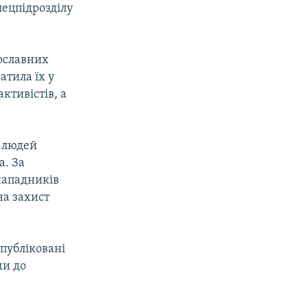
пецпідрозділу
вославних
атила їх у
ктивістів, а
є людей
а. За
нападників
на захист
опубліковані
ми до