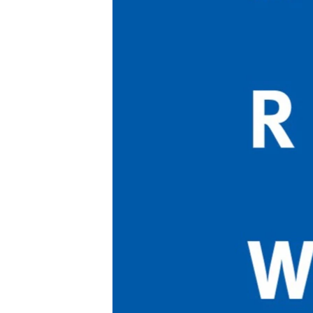
ВІДЕОУРОКИ «ELIFBE»
СВІДЧЕННЯ ОКУПАЦІЇ
УКРАЇНСЬКА ПРОБЛЕМА КРИМУ
ІНФОГРАФІКА