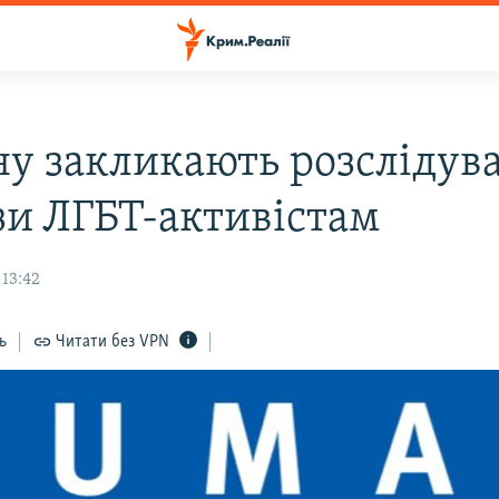
ну закликають розслідув
зи ЛГБТ-активістам
 13:42
ь
Читати без VPN