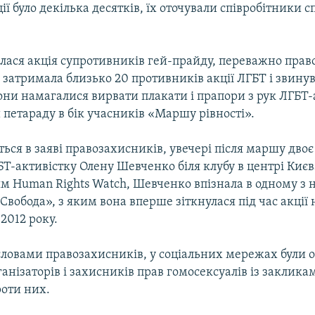
ії було декілька десятків, їх оточували співробітники с
алася акція супротивників гей-прайду, переважно пра
я затримала близько 20 противників акції ЛГБТ і звинув
Вони намагалися вирвати плакати і прапори з рук ЛГБТ-а
петараду в бік учасників «Маршу рівності».
ться в заяві правозахисників, увечері після маршу дво
Т-активістку Олену Шевченко біля клубу в центрі Києв
м Human Rights Watch, Шевченко впізнала в одному з 
«Свобода», з яким вона вперше зіткнулася під час акції 
 2012 року.
 словами правозахисників, у соціальних мережах були 
ганізаторів і захисників прав гомосексуалів із заклика
роти них.