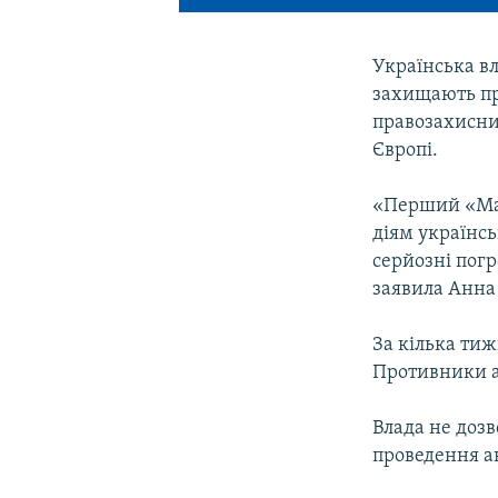
Українська вл
захищають пра
правозахисних
Європі.
«Перший «Мар
діям українсь
серйозні погр
заявила Анна 
За кілька ти
Противники ак
Влада не дозв
проведення ак