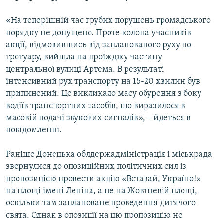
«На теперішній час грубих порушень громадського
порядку не допущено. Проте колона учасників
акції, відмовившись від запланованого руху по
тротуару, вийшла на проїжджу частину
центральної вулиці Артема. В результаті
інтенсивний рух транспорту на 15-20 хвилин був
припинений. Це викликало масу обурення з боку
водіїв транспортних засобів, що виразилося в
масовій подачі звукових сигналів», – йдеться в
повідомленні.
Раніше Донецька облдержадміністрація і міськрада
звернулися до опозиційних політичних сил із
пропозицією провести акцію «Вставай, Україно!»
на площі імені Леніна, а не на Жовтневій площі,
оскільки там заплановане проведення дитячого
свята. Однак в опозиції на цю пропозицію не