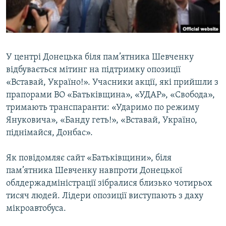
ВІДЕОУРОКИ «ELIFBE»
Русский
СВІДЧЕННЯ ОКУПАЦІЇ
Qırımtatar
УКРАЇНСЬКА ПРОБЛЕМА КРИМУ
У центрі Донецька біля пам’ятника Шевченку
ДОЛУЧАЙСЯ!
ІНФОГРАФІКА
відбувається мітинг на підтримку опозиції
«Вставай, Україно!». Учасники акції, які прийшли з
прапорами ВО «Батьківщина», «УДАР», «Свобода»,
тримають транспаранти: «Ударимо по режиму
Усі сайти RFE/RL
Януковича», «Банду геть!», «Вставай, Україно,
піднімайся, Донбас».
Як повідомляє сайт «Батьківщини», біля
пам’ятника Шевченку навпроти Донецької
облдержадміністрації зібралися близько чотирьох
тисяч людей. Лідери опозиції виступають з даху
мікроавтобуса.