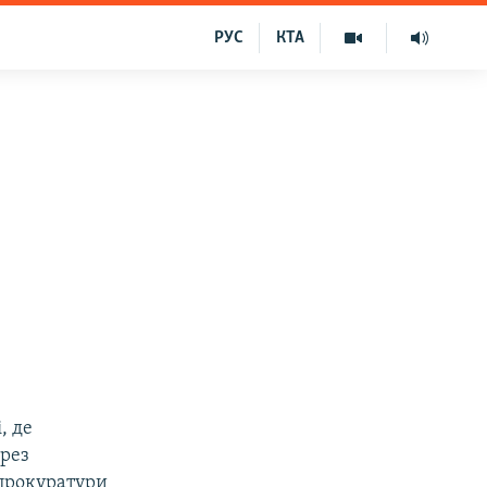
РУС
КТА
, де
ерез
 прокуратури