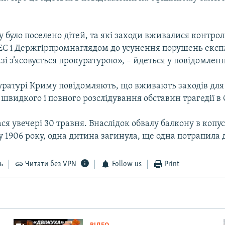
у було поселено дітей, та які заходи вживалися конт
ЕС і Держгірпромнаглядом до усунення порушень експл
азі з’ясовується прокуратурою», – йдеться у повідомленн
уратурі Криму повідомляють, що вживають заходів для
видкого і повного розслідування обставин трагедії в С
ася увечері 30 травня. Внаслідок обвалу балкону в копус
1906 року, одна дитина загинула, ще одна потрапила д
ь
Читати без VPN
Follow us
Print