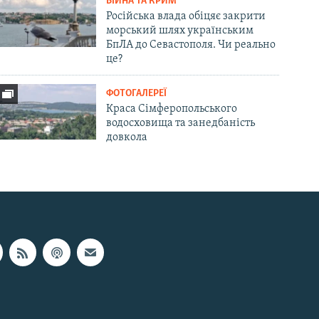
ВІЙНА ТА КРИМ
Російська влада обіцяє закрити
морський шлях українським
БпЛА до Севастополя. Чи реально
це?
ФОТОГАЛЕРЕЇ
Краса Сімферопольського
водосховища та занедбаність
довкола