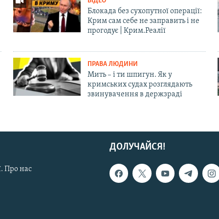
ВІДЕО
Блокада без сухопутної операції:
Крим сам себе не заправить і не
прогодує | Крим.Реалії
ПРАВА ЛЮДИНИ
Мить – і ти шпигун. Як у
кримських судах розглядають
звинувачення в держзраді
ДОЛУЧАЙСЯ!
. Про нас