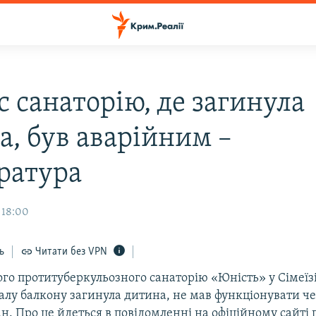
 санаторію, де загинула
а, був аварійним –
ратура
 18:00
ь
Читати без VPN
го протитуберкульозного санаторію «Юність» у Сімеїзі
алу балкону загинула дитина, не мав функціонувати ч
н. Про це йдеться в повідомленні на офіційному сайті