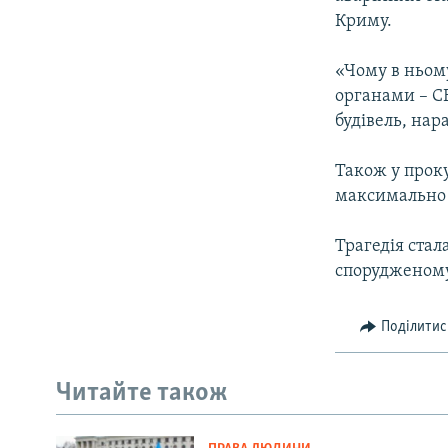
ВІДЕОУРОКИ «ELIFBE»
Криму.
СВІДЧЕННЯ ОКУПАЦІЇ
«Чому в ньом
УКРАЇНСЬКА ПРОБЛЕМА КРИМУ
органами – С
ІНФОГРАФІКА
будівель, нар
Також у прок
максимально ш
Трагедія стал
спорудженому 
Поділитис
Читайте також