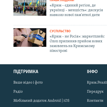
ПРАВА ЛЮДИНИ
«Крим – єдиний регіон, де
українці – меншість»: дискусія
навколо нової пам'ятної дати
СУСПІЛЬСТВО
«Крим – не Росія»: маркетплейс
Ozon припинив прийом нових
замовлень на Кримському
півострові
Русский
Qırımtatar
ПІДТРИМКА
ІНФО
Ваше відео і фото
Крим.Реалії
ДОЛУЧАЙСЯ!
Радіо
Передрук
Мобільний додаток Android | iOS
Контакти