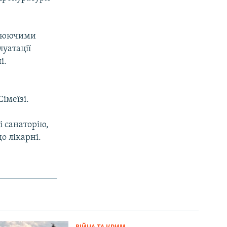
ролюючими
уатації
і.
імеїзі.
і санаторію,
о лікарні.