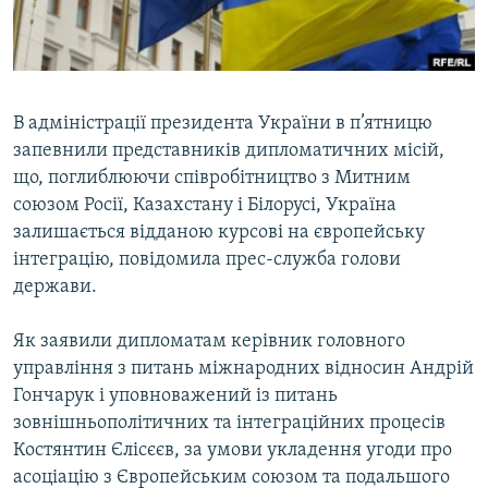
ВІДЕОУРОКИ «ELIFBE»
Русский
СВІДЧЕННЯ ОКУПАЦІЇ
Qırımtatar
УКРАЇНСЬКА ПРОБЛЕМА КРИМУ
В адміністрації президента України в п’ятницю
ДОЛУЧАЙСЯ!
ІНФОГРАФІКА
запевнили представників дипломатичних місій,
що, поглиблюючи співробітництво з Митним
союзом Росії, Казахстану і Білорусі, Україна
залишається відданою курсові на європейську
Усі сайти RFE/RL
інтеграцію, повідомила прес-служба голови
держави.
Як заявили дипломатам керівник головного
управління з питань міжнародних відносин Андрій
Гончарук і уповноважений із питань
зовнішньополітичних та інтеграційних процесів
Костянтин Єлісєєв, за умови укладення угоди про
асоціацію з Європейським союзом та подальшого