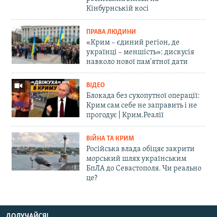
Кінбурнській косі
ПРАВА ЛЮДИНИ
«Крим – єдиний регіон, де
українці – меншість»: дискусія
навколо нової пам'ятної дати
ВІДЕО
Блокада без сухопутної операції:
Крим сам себе не заправить і не
прогодує | Крим.Реалії
ВІЙНА ТА КРИМ
Російська влада обіцяє закрити
морський шлях українським
БпЛА до Севастополя. Чи реально
це?
ДОЛУЧАЙСЯ!