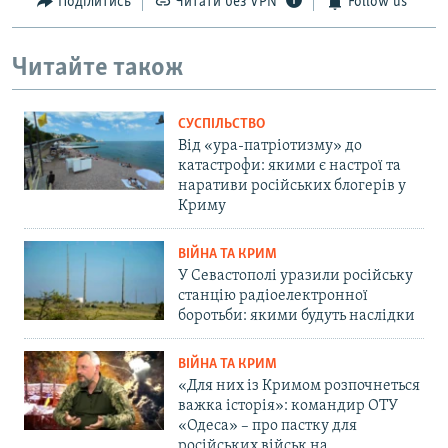
Поділитись
Читати без VPN
Follow us
Читайте також
СУСПІЛЬСТВО
Від «ура-патріотизму» до
катастрофи: якими є настрої та
наративи російських блогерів у
Криму
ВІЙНА ТА КРИМ
У Севастополі уразили російську
станцію радіоелектронної
боротьби: якими будуть наслідки
ВІЙНА ТА КРИМ
«Для них із Кримом розпочнеться
важка історія»: командир ОТУ
«Одеса» – про пастку для
російських військ на