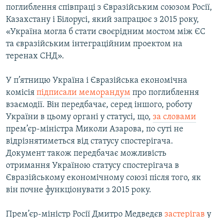
поглиблення співпраці з Євразійським союзом Росії,
Казахстану і Білорусі, який запрацює з 2015 року,
«Україна могла б стати своєрідним мостом між ЄС
та євразійським інтеграційним проектом на
теренах СНД».
У п’ятницю Україна і Євразійська економічна
комісія
підписали меморандум
про поглиблення
взаємодії. Він передбачає, серед іншого, роботу
України в цьому органі у статусі, що,
за словами
прем’єр-міністра Миколи Азарова, по суті не
відрізнятиметься від статусу спостерігача.
Документ також передбачає можливість
отримання Україною статусу спостерігача в
Євразійському економічному союзі після того, як
він почне функціонувати з 2015 року.
Прем’єр-міністр Росії Дмитро Медведєв
застерігав
у