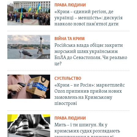
ПРАВА ЛЮДИНИ
«Крим – єдиний регіон, де
українці – меншість»: дискусія
навколо нової пам'ятної дати
ВІЙНА ТА КРИМ
Російська влада обіцяє закрити
морський шлях українським
БпЛА до Севастополя. Чи реально
це?
СУСПІЛЬСТВО
«Крим – не Росія»: маркетплейс
Ozon припинив прийом нових
замовлень на Кримському
півострові
ПРАВА ЛЮДИНИ
Мить – і ти шпигун. Як у
кримських судах розглядають