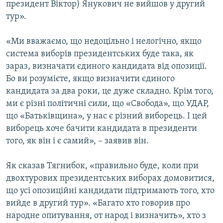
президент Віктор) Янукович не вийшов у другий
тур».
«Ми вважаємо, що недоцільно і нелогічно, якщо
система виборів президентських буде така, як
зараз, визначати єдиного кандидата від опозиції.
Бо ви розумієте, якщо визначити єдиного
кандидата за два роки, це дуже складно. Крім того,
ми є різні політичні сили, що «Свобода», що УДАР,
що «Батьківщина», у нас є різний виборець. І цей
виборець хоче бачити кандидата в президенти
того, як він і є самий», – заявив він.
Як сказав Тягнибок, «правильно буде, коли при
двохтурових президентських виборах домовитися,
що усі опозиційні кандидати підтримають того, хто
вийде в другий тур». «Багато хто говорив про
народне опитування, от народ і визначить», хто з