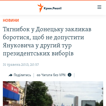
Доступність
посилання
Перейти
НОВИНИ
до
НОВИНИ
Тягнибок у Донецьку закликав
основного
ВОДА.КРИМ
матеріалу
боротися, щоб не допустити
ВІДЕО ТА ФОТО
Перейти
Януковича у другий тур
до
ПОЛІТИКА
президентських виборів
основної
БЛОГИ
навігації
31 травень 2013, 20:57
Перейти
ПОГЛЯД
до
Поділитись
Читати без VPN
ІНТЕРВ'Ю
пошуку
ВСЕ ЗА ДЕНЬ
СПЕЦПРОЕКТИ
ЯК ОБІЙТИ БЛОКУВАННЯ
ДЕПОРТАЦІЯ