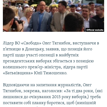
ВІДЕОУРОКИ «ELIFBE»
Русский
СВІДЧЕННЯ ОКУПАЦІЇ
Qırımtatar
УКРАЇНСЬКА ПРОБЛЕМА КРИМУ
ДОЛУЧАЙСЯ!
ІНФОГРАФІКА
Лідер ВО «Свобода» Олег Тягнибок, виступаючи в
п’ятницю в Донецьку, заявив, що позиція його
Усі сайти RFE/RL
партії щодо участі опозиції в майбутніх
президентських виборах збігається з позицією
колишнього прем’єр-міністра, лідера партії
«Батьківщина» Юлії Тимошенко.
Відповідаючи на запитання журналістів, Олег
Тягнибок, зокрема, наголосив: «За ті два роки, (які
лишилися до очікуваних 2015 року виборів,) треба
поставити собі планку боротися, щоб (нинішній