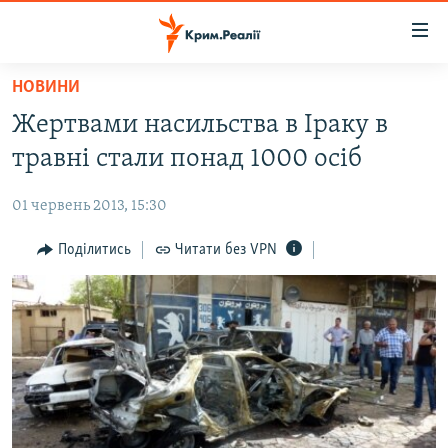
Доступність
посилання
Перейти
НОВИНИ
до
НОВИНИ
Жертвами насильства в Іраку в
основного
ВОДА.КРИМ
матеріалу
травні стали понад 1000 осіб
ВІДЕО ТА ФОТО
Перейти
до
01 червень 2013, 15:30
ПОЛІТИКА
основної
БЛОГИ
Поділитись
Читати без VPN
навігації
Перейти
ПОГЛЯД
до
ІНТЕРВ'Ю
пошуку
ВСЕ ЗА ДЕНЬ
СПЕЦПРОЕКТИ
ЯК ОБІЙТИ БЛОКУВАННЯ
ДЕПОРТАЦІЯ