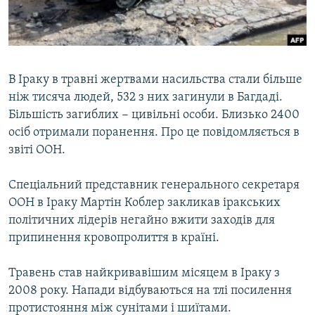
ВІДЕОУРОКИ «ELIFBE»
Русский
СВІДЧЕННЯ ОКУПАЦІЇ
Qırımtatar
УКРАЇНСЬКА ПРОБЛЕМА КРИМУ
В Іраку в травні жертвами насильства стали більше
ДОЛУЧАЙСЯ!
ІНФОГРАФІКА
ніж тисяча людей, 532 з них загинули в Багдаді.
Більшість загиблих − цивільні особи. Близько 2400
осіб отримали поранення. Про це повідомляється в
звіті ООН.
Усі сайти RFE/RL
Спеціальний представник генерального секретаря
ООН в Іраку Мартін Коблер закликав іракських
політичних лідерів негайно вжити заходів для
припинення кровопролиття в країні.
Травень став найкривавішим місяцем в Іраку з
2008 року. Напади відбуваються на тлі посилення
протистояння між сунітами і шиїтами.