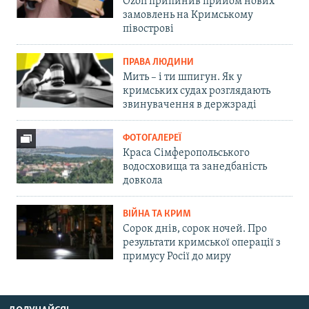
Ozon припинив прийом нових
замовлень на Кримському
півострові
ПРАВА ЛЮДИНИ
Мить – і ти шпигун. Як у
кримських судах розглядають
звинувачення в держзраді
ФОТОГАЛЕРЕЇ
Краса Сімферопольського
водосховища та занедбаність
довкола
ВІЙНА ТА КРИМ
Сорок днів, сорок ночей. Про
результати кримської операції з
примусу Росії до миру