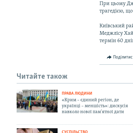
При цьому Дже
трагедією, що
Київський ра
Меджлісу Хайс
термін 60 дн
Поділитис
Читайте також
ПРАВА ЛЮДИНИ
«Крим – єдиний регіон, де
українці – меншість»: дискусія
навколо нової пам'ятної дати
СУСПІЛЬСТВО