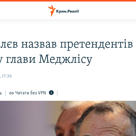
лєв назвав претендентів
у глави Меджлісу
 17:36
ь
Читати без VPN