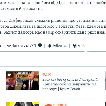
мілєв зазначив, що його відхід з посади ніяк не пов'я
 сталася в його родині.
йсуд Сімферополя ухвалив рішення про утримання син
ера Джемілєва за підозрою у вбивстві Февзі Едемова п
ів. Захист Хайсера має намір оскаржити дане рішення.
ь
Читати без VPN
Follow us
Print
ВІДЕО
Блокада без сухопутної операції:
Крим сам себе не заправить і не
прогодує | Крим.Реалії
ПРАВА ЛЮДИНИ