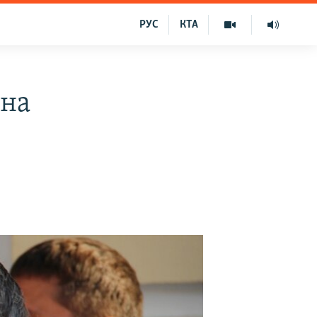
РУС
КТА
 на