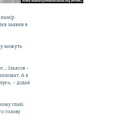
 намір
лєв заявив в
ду можуть
не… Ільясов –
ипломат. А в
хує», − додав
ому главі.
го голову