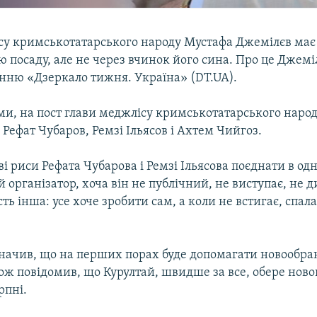
су кримськотатарського народу Мустафа Джемілєв має
 посаду, але не через вчинок його сина. Про це Джемі
анню «Дзеркало тижня. Україна» (DT.UA).
ами, на пост глави меджлісу кримськотатарського наро
Рефат Чубаров, Ремзі Ільясов і Ахтем Чийгоз.
ві риси Рефата Чубарова і Ремзі Ільясова поєднати в од
організатор, хоча він не публічний, не виступає, не д
сть інша: усе хоче зробити сам, а коли не встигає, спала
значив, що на перших порах буде допомагати новообран
ж повідомив, що Курултай, швидше за все, обере ново
рпні.