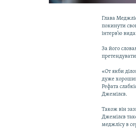
Глава Меджлі
покинути свою
інтерв’ю вид
За його слов
претендувати 
«От якби діло
дуже хороший 
Рефата слабкі
Джемілєв.
Також він за
Джемілєв тако
меджлісу в се