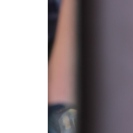
ВІДЕОУРОКИ «ELIFBE»
СВІДЧЕННЯ ОКУПАЦІЇ
УКРАЇНСЬКА ПРОБЛЕМА КРИМУ
ІНФОГРАФІКА