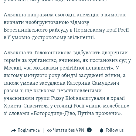
Альохіна направила сьогодні апеляцію з вимогою
визнати необґрунтованою відмову
Березниківського райсуду в Пермському краї Росії
в її умовно-достроковому звільненні.
Альохіна та Толоконникова відбувають дворічний
термін за хуліганство, вчинене, як постановив суд у
Москві, «за мотивами релігійної ненависті». У
лютому минулого року обидві засуджені жінки, а
також умовно засуджена Катерина Самуцевич
разом зі ще кількома невстановленими
учасницями групи Pussy Riot влаштували в храмі
Христа-Спасителя у столиці Росії «панк-молебень»
зі словами «Богородице-Діво, Путіна прожени».
Поділитись
Читати без VPN
Follow us