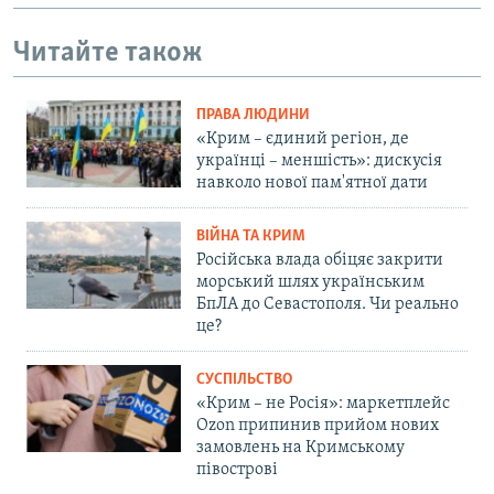
Читайте також
ПРАВА ЛЮДИНИ
«Крим – єдиний регіон, де
українці – меншість»: дискусія
навколо нової пам'ятної дати
ВІЙНА ТА КРИМ
Російська влада обіцяє закрити
морський шлях українським
БпЛА до Севастополя. Чи реально
це?
СУСПІЛЬСТВО
«Крим – не Росія»: маркетплейс
Ozon припинив прийом нових
замовлень на Кримському
півострові