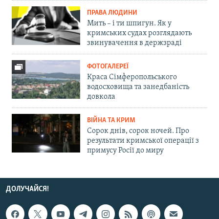
ПРАВА ЛЮДИНИ
Мить – і ти шпигун. Як у
кримських судах розглядають
звинувачення в держзраді
ФОТОГАЛЕРЕЇ
Краса Сімферопольського
водосховища та занедбаність
довкола
ВІЙНА ТА КРИМ
Сорок днів, сорок ночей. Про
результати кримської операції з
примусу Росії до миру
ДОЛУЧАЙСЯ!