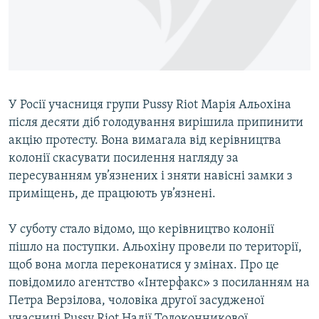
ВІДЕОУРОКИ «ELIFBE»
Русский
СВІДЧЕННЯ ОКУПАЦІЇ
Qırımtatar
УКРАЇНСЬКА ПРОБЛЕМА КРИМУ
ДОЛУЧАЙСЯ!
ІНФОГРАФІКА
У Росії учасниця групи Pussy Riot Марія Альохіна
після десяти діб голодування вирішила припинити
акцію протесту. Вона вимагала від керівництва
Усі сайти RFE/RL
колонії скасувати посилення нагляду за
пересуванням ув’язнених і зняти навісні замки з
приміщень, де працюють ув’язнені.
У суботу стало відомо, що керівництво колонії
пішло на поступки. Альохіну провели по території,
щоб вона могла переконатися у змінах. Про це
повідомило агентство «Інтерфакс» з посиланням на
Петра Верзілова, чоловіка другої засудженої
учасниці Pussy Riot Надії Толоконникової.