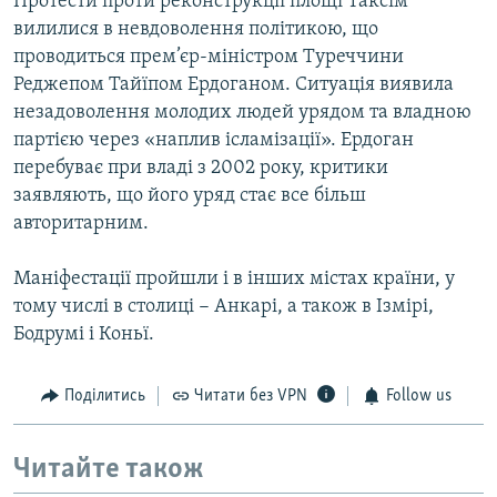
Протести проти реконструкції площі Таксім
вилилися в невдоволення політикою, що
проводиться прем’єр-міністром Туреччини
Реджепом Тайїпом Ердоганом. Ситуація виявила
незадоволення молодих людей урядом та владною
партією через «наплив ісламізації». Ердоган
перебуває при владі з 2002 року, критики
заявляють, що його уряд стає все більш
авторитарним.
Маніфестації пройшли і в інших містах країни, у
тому числі в столиці − Анкарі, а також в Ізмірі,
Бодрумі і Коньї.
Поділитись
Читати без VPN
Follow us
Читайте також