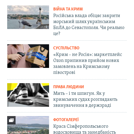
ВІЙНА ТА КРИМ
Російська влада обіцяє закрити
морський шлях українським
БпЛА до Севастополя. Чи реально
це?
СУСПІЛЬСТВО
«Крим – не Росія»: маркетплейс
Ozon припинив прийом нових
замовлень на Кримському
півострові
ПРАВА ЛЮДИНИ
Мить – і ти шпигун. Як у
кримських судах розглядають
звинувачення в держзраді
ФОТОГАЛЕРЕЇ
Краса Сімферопольського
водосховища та занедбаність