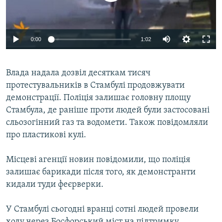
ВІДЕОУРОКИ «ELIFBE»
Русский
СВІДЧЕННЯ ОКУПАЦІЇ
Qırımtatar
0:00
1:02
УКРАЇНСЬКА ПРОБЛЕМА КРИМУ
ДОЛУЧАЙСЯ!
ІНФОГРАФІКА
Влада надала дозвіл десяткам тисяч
протестувальників в Стамбулі продовжувати
демонстрації. Поліція залишає головну площу
Усі сайти RFE/RL
Стамбула, де раніше проти людей були застосовані
сльозогінний газ та водомети. Також повідомляли
про пластикові кулі.
Місцеві агенції новин повідомили, що поліція
залишає барикади після того, як демонстранти
кидали туди феєрверки.
У Стамбулі сьогодні вранці сотні людей провели
ходу через Босфорський міст на підтримку