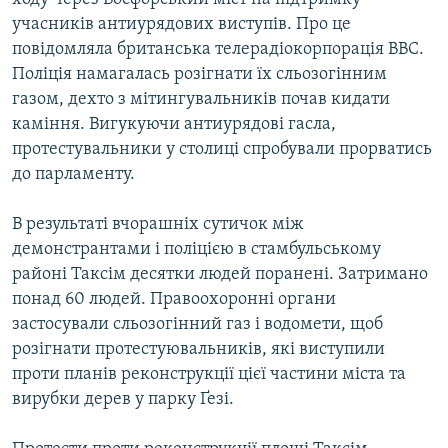
учасників антиурядових виступів. Про це
повідомляла британська телерадіокорпорація BBC.
Поліція намагалась розігнати їх сльозогінним
газом, дехто з мітингувальників почав кидати
каміння. Вигукуючи антиурядові гасла,
протестувальники у столиці спробували прорватись
до парламенту.
В результаті вчорашніх сутичок між
демонстрантами і поліцією в стамбульському
районі Таксім десятки людей поранені. Затримано
понад 60 людей. Правоохоронні органи
застосували сльозогінний газ і водомети, щоб
розігнати протестуювальників, які виступили
проти планів реконструкції цієї частини міста та
вирубки дерев у парку Ґезі.