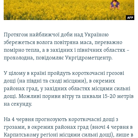
ВІДЕОУРОКИ «ELIFBE»
Русский
СВІДЧЕННЯ ОКУПАЦІЇ
Qırımtatar
УКРАЇНСЬКА ПРОБЛЕМА КРИМУ
Протягом найближчої доби над Україною
ДОЛУЧАЙСЯ!
ІНФОГРАФІКА
збережеться волога повітряна маса, переважно
помірно тепла, а в західних і північних областях –
прохолодна, повідомляє Укргідрометцентр.
Усі сайти RFE/RL
У цілому в країні пройдуть короткочасні грозові
дощі (на півдні та сході місцями), в окремих
районах град, у західних областях місцями сильні
дощі. Можливі пориви вітру та шквали 15-20 метрів
на секунду.
На 4 червня прогнозують короткочасні дощі з
грозами, в окремих районах град (вночі 4 червня в
Карпатському регіоні місцями сильні дощі), лише в