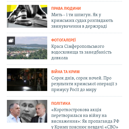
ПРАВА ЛЮДИНИ
Мить – і ти шпигун. Як у
кримських судах розглядають
звинувачення в держзраді
ФОТОГАЛЕРЕЇ
Краса Сімферопольського
водосховища та занедбаність
довкола
ВІЙНА ТА КРИМ
Сорок днів, сорок ночей. Про
результати кримської операції з
примусу Росії до миру
ПОЛІТИКА
«Короткострокова акція
перетворилася на війну на
виснаження»: Як пропаганда РФ
у Криму пояснює невдачі «СВО»