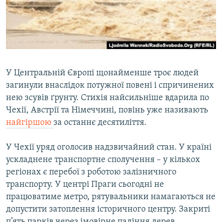
ВІДЕОУРОКИ «ELIFBE»
Русский
СВІДЧЕННЯ ОКУПАЦІЇ
Qırımtatar
УКРАЇНСЬКА ПРОБЛЕМА КРИМУ
ДОЛУЧАЙСЯ!
ІНФОГРАФІКА
У Центральній Європі щонайменше троє людей
загинули внаслідок потужної повені і спричинених
нею зсувів ґрунту. Стихія найсильніше вдарила по
Усі сайти RFE/RL
Чехії, Австрії та Німеччині, повінь уже називають
найгіршою
за останнє десятиліття.
У Чехії уряд оголосив надзвичайний стан. У країні
ускладнене транспортне сполучення – у кількох
регіонах є перебої з роботою залізничного
транспорту. У центрі Праги сьогодні не
працюватиме метро, рятувальники намагаються не
допустити затоплення історичного центру. Закриті
п’ять парків через імовірне падіння дерев.