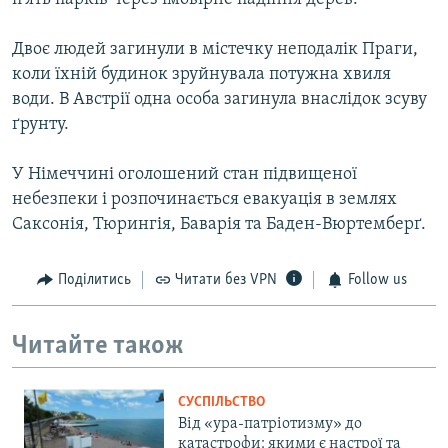
Двоє людей загинули в містечку неподалік Праги,
коли їхній будинок зруйнувала потужна хвиля
води. В Австрії одна особа загинула внаслідок зсуву
ґрунту.
У Німеччині оголошений стан підвищеної
небезпеки і розпочинається евакуація в землях
Саксонія, Тюрингія, Баварія та Баден-Вюртемберґ.
Поділитись
Читати без VPN
Follow us
Читайте також
СУСПІЛЬСТВО
Від «ура-патріотизму» до
катастрофи: якими є настрої та