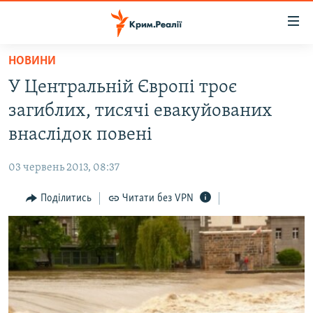
Доступність
посилання
Перейти
НОВИНИ
до
НОВИНИ
У Центральній Європі троє
основного
ВОДА.КРИМ
матеріалу
загиблих, тисячі евакуйованих
ВІДЕО ТА ФОТО
Перейти
внаслідок повені
до
ПОЛІТИКА
основної
03 червень 2013, 08:37
БЛОГИ
навігації
Перейти
Поділитись
Читати без VPN
ПОГЛЯД
до
ІНТЕРВ'Ю
пошуку
ВСЕ ЗА ДЕНЬ
СПЕЦПРОЕКТИ
ЯК ОБІЙТИ БЛОКУВАННЯ
ДЕПОРТАЦІЯ