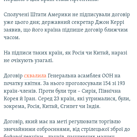
ВІДЕОУРОКИ «ELIFBE»
Русский
Сполучені Штати Америки не підписували договір
СВІДЧЕННЯ ОКУПАЦІЇ
Qırımtatar
уже цього дня; державний секретар Джон Керрі
УКРАЇНСЬКА ПРОБЛЕМА КРИМУ
заявив, що його країна підпише договір ближчим
часом.
ДОЛУЧАЙСЯ!
ІНФОГРАФІКА
На підписи таких країн, як Росія чи Китай, наразі
не очікують узагалі.
Усі сайти RFE/RL
Договір
схвалила
Генеральна асамблея ООН на
початку квітня. За нього проголосували 154 зі 193
країн-членів. Проти були три – Сирія, Північна
Корея й Іран. Серед 23 країн, які утрималися, були,
зокрема, Росія, Китай, Єгипет чи Індія.
Договір, який має на меті регулювати торгівлю
звичайними озброєннями, від стрілецької зброї до