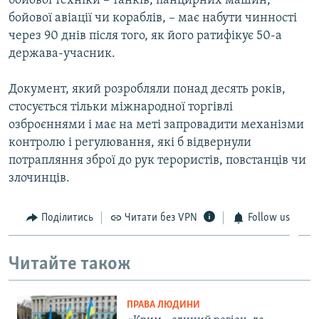
бойової техніки – танків, панцирних машин,
бойової авіації чи кораблів, – має набути чинності
через 90 днів після того, як його ратифікує 50-а
держава-учасник.
Документ, який розробляли понад десять років,
стосується тільки міжнародної торгівлі
озброєннями і має на меті запровадити механізми
контролю і регулювання, які б відвернули
потрапляння зброї до рук терористів, повстанців чи
злочинців.
Поділитись
Читати без VPN
Follow us
Читайте також
ПРАВА ЛЮДИНИ