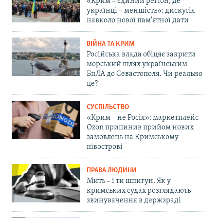
«Крим – єдиний регіон, де
українці – меншість»: дискусія
навколо нової пам'ятної дати
ВІЙНА ТА КРИМ
Російська влада обіцяє закрити
морський шлях українським
БпЛА до Севастополя. Чи реально
це?
СУСПІЛЬСТВО
«Крим – не Росія»: маркетплейс
Ozon припинив прийом нових
замовлень на Кримському
півострові
ПРАВА ЛЮДИНИ
Мить – і ти шпигун. Як у
кримських судах розглядають
звинувачення в держзраді