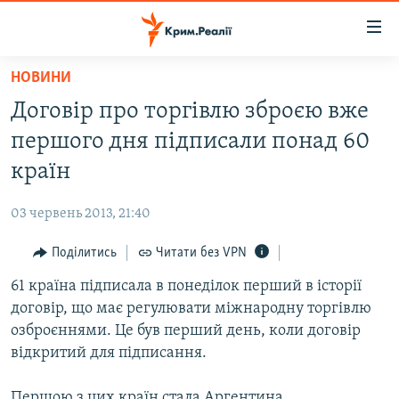
Доступність
посилання
Перейти
НОВИНИ
до
НОВИНИ
Договір про торгівлю зброєю вже
основного
ВОДА.КРИМ
матеріалу
першого дня підписали понад 60
ВІДЕО ТА ФОТО
Перейти
країн
до
ПОЛІТИКА
основної
03 червень 2013, 21:40
БЛОГИ
навігації
Перейти
Поділитись
Читати без VPN
ПОГЛЯД
до
61 країна підписала в понеділок перший в історії
ІНТЕРВ'Ю
пошуку
договір, що має регулювати міжнародну торгівлю
ВСЕ ЗА ДЕНЬ
озброєннями. Це був перший день, коли договір
СПЕЦПРОЕКТИ
відкритий для підписання.
ЯК ОБІЙТИ БЛОКУВАННЯ
ДЕПОРТАЦІЯ
Першою з цих країн стала Аргентина.