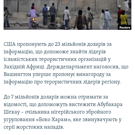
ВІДЕОУРОКИ «ELIFBE»
Русский
СВІДЧЕННЯ ОКУПАЦІЇ
Qırımtatar
УКРАЇНСЬКА ПРОБЛЕМА КРИМУ
ДОЛУЧАЙСЯ!
ІНФОГРАФІКА
США пропонують до 23 мільйонів доларів за
інформацію, що допоможе знайти лідерів
ісламістських терористичних організацій у
Усі сайти RFE/RL
Західній Африці. Держдепартамент наголосив, що
Вашингтон уперше пропонує винагороду за
інформацію про терористичних лідерів регіону.
До 7 мільйонів доларів можна отримати за
відомості, що допоможуть вистежити Абубакара
Шекау – очільника нігерійського збройного
угруповання «Боко Харам», яке звинувачують у
серії жорстоких нападів.