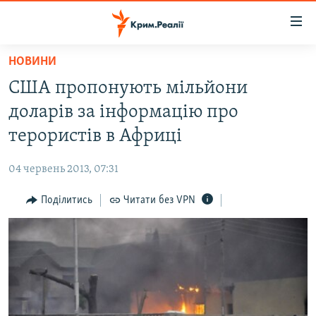
Доступність
посилання
Перейти
НОВИНИ
до
НОВИНИ
США пропонують мільйони
основного
ВОДА.КРИМ
матеріалу
доларів за інформацію про
ВІДЕО ТА ФОТО
Перейти
терористів в Африці
до
ПОЛІТИКА
основної
04 червень 2013, 07:31
БЛОГИ
навігації
Перейти
Поділитись
Читати без VPN
ПОГЛЯД
до
ІНТЕРВ'Ю
пошуку
ВСЕ ЗА ДЕНЬ
СПЕЦПРОЕКТИ
ЯК ОБІЙТИ БЛОКУВАННЯ
ДЕПОРТАЦІЯ