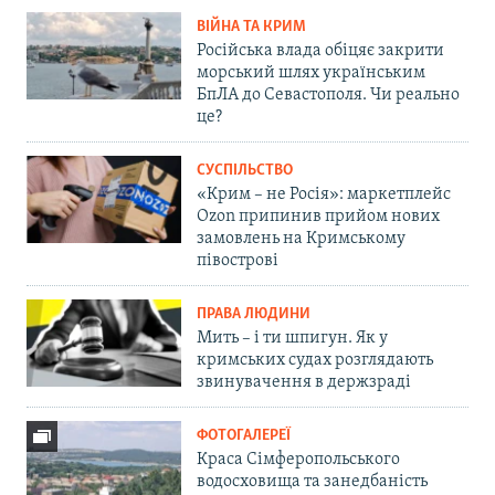
ВІЙНА ТА КРИМ
Російська влада обіцяє закрити
морський шлях українським
БпЛА до Севастополя. Чи реально
це?
СУСПІЛЬСТВО
«Крим – не Росія»: маркетплейс
Ozon припинив прийом нових
замовлень на Кримському
півострові
ПРАВА ЛЮДИНИ
Мить – і ти шпигун. Як у
кримських судах розглядають
звинувачення в держзраді
ФОТОГАЛЕРЕЇ
Краса Сімферопольського
водосховища та занедбаність