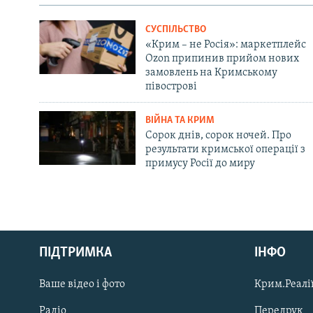
СУСПІЛЬСТВО
«Крим – не Росія»: маркетплейс
Ozon припинив прийом нових
замовлень на Кримському
півострові
ВІЙНА ТА КРИМ
Сорок днів, сорок ночей. Про
результати кримської операції з
примусу Росії до миру
Русский
ПІДТРИМКА
ІНФО
Qırımtatar
Ваше відео і фото
Крим.Реалії
ДОЛУЧАЙСЯ!
Радіо
Передрук