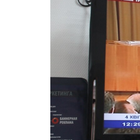
ВІДЕОУРОКИ «ELIFBE»
СВІДЧЕННЯ ОКУПАЦІЇ
УКРАЇНСЬКА ПРОБЛЕМА КРИМУ
ІНФОГРАФІКА