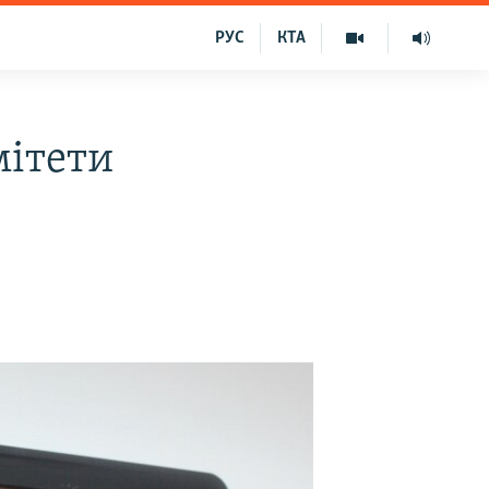
РУС
КТА
мітети