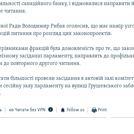
iяльностi санацiйного банку, i вiдмовилися направити 
ге читання.
ної Ради Володимир Рибак оголосив, що має намір узг
кцiй питання про розгляд цих законопроектів.
ерiвниками фракцiй була домовленість про те, що зако
иїзному засiданнi парламенту, направлять до профiльн
и до повторного другого читання.
тати бiльшостi провели засiдання в актовiй залi комiте
и сесiйну залу парламенту на вулиці Грушевського заб
.
ь
Читати без VPN
Follow us
Print