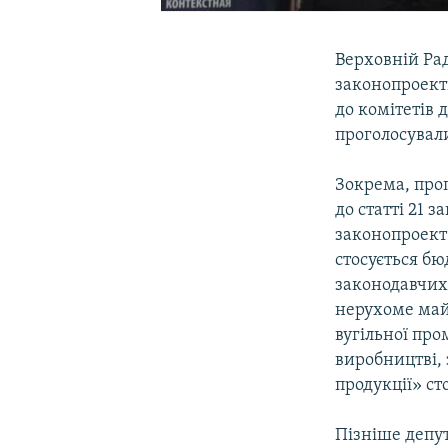
Верховній Рад
законопроектi
до комiтетiв 
проголосували
Зокрема, про
до статті 21 
законопроект
стосується б
законодавчих
нерухоме май
вугiльної про
виробництвi, 
продукції» с
Пiзнiше депут