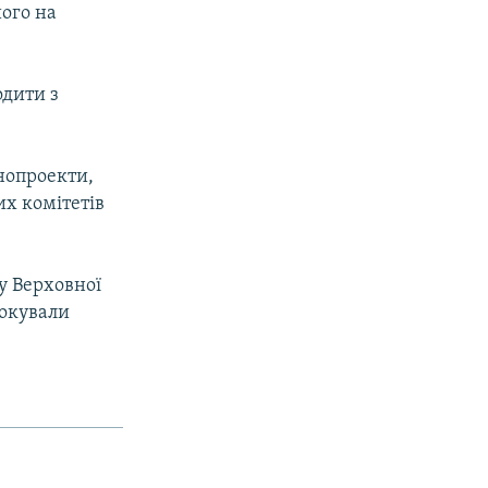
його на
одити з
нопроекти,
их комiтетiв
ту Верховної
локували