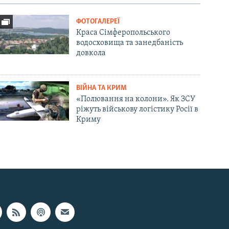
ФОТОГАЛЕРЕЇ
Краса Сімферопольського
водосховища та занедбаність
довкола
ВІЙНА ТА КРИМ
«Полювання на колони». Як ЗСУ
ріжуть військову логістику Росії в
Криму