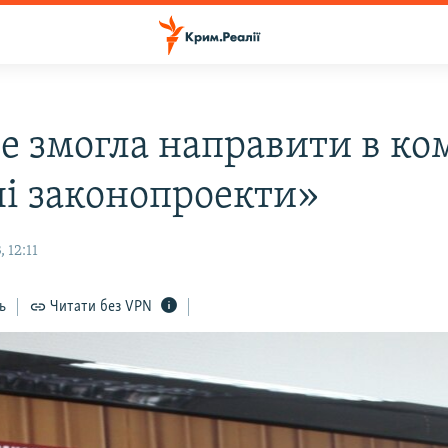
не змогла направити в ко
ні законопроекти»
 12:11
ь
Читати без VPN