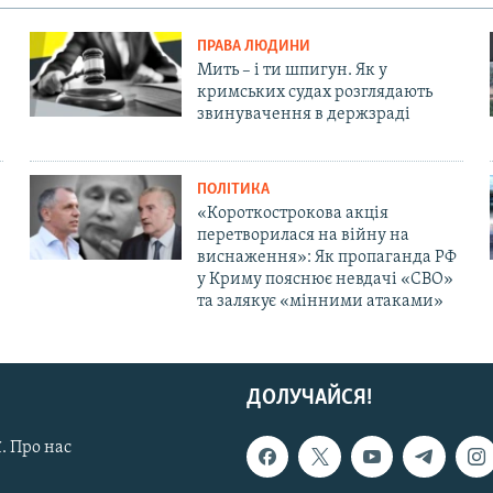
ПРАВА ЛЮДИНИ
Мить – і ти шпигун. Як у
кримських судах розглядають
звинувачення в держзраді
ПОЛІТИКА
«Короткострокова акція
перетворилася на війну на
виснаження»: Як пропаганда РФ
у Криму пояснює невдачі «СВО»
та залякує «мінними атаками»
ДОЛУЧАЙСЯ!
. Про нас