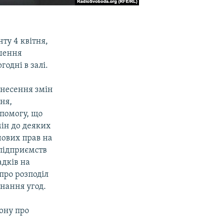
ту 4 квiтня,
iшення
годні в залi.
внесення змiн
ня,
опомогу, що
iн до деяких
нових прав на
пiдприємств
адкiв на
про розподiл
нання угод.
ону про