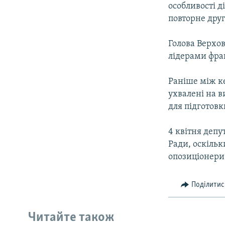
особливостi д
повторне дру
Голова Верхов
лiдерами фра
Раніше мiж к
ухвалені на в
для пiдготовк
4 квiтня депу
Ради, оскiльк
опозицiонери
Поділитис
Читайте також